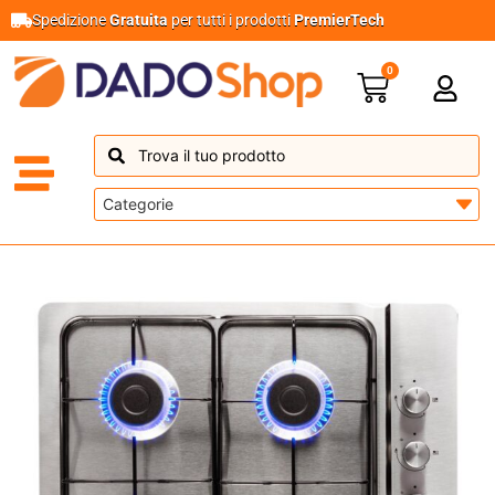
Spedizione
Gratuita
per tutti i prodotti
PremierTech
0