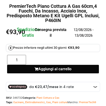
PremierTech Piano Cottura A Gas 60cm,4
Fuochi, Da Incasso, Acciaio Inox,
Predisposto Metano E Kit Ugelli GPL Inclusi,
P460IN
Spedizione
Consegna prevista
12/08/2026 -
€
93,90
Gratis
il
13/08/2026
Prezzo inferiore negli ultimi 30 giorni:
€
93,90
€
Aggiungi al carrello
SKU:
346732
Categoria:
Piani Cottura a Gas
Tags:
,
,
,
Marchio:
Cucinare
Elettrodomestici
Gas
Piani cottura
PremierTech®