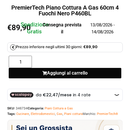
PremierTech Piano Cottura A Gas 60cm 4
Fuochi Nero P460BL
Spedizione
Consegna prevista
13/08/2026 -
€
89,90
Gratis
il
14/08/2026
Prezzo inferiore negli ultimi 30 giorni:
€
89,90
€
Aggiungi al carrello
SKU:
346734
Categoria:
Piani Cottura a Gas
Tags:
,
,
,
Marchio:
Cucinare
Elettrodomestici
Gas
Piani cottura
PremierTech®