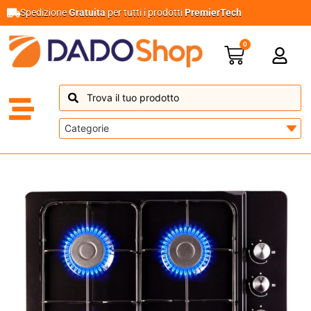
Spedizione
Gratuita
per tutti i prodotti
PremierTech
0