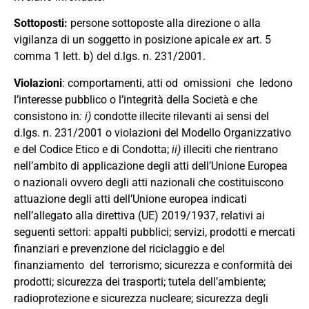
Sottoposti
:
persone sottoposte alla direzione o alla
vigilanza di un soggetto in posizione apicale
e
x
art. 5
comma 1 lett.
b
)
del d.lgs. n. 231/2001.
Violazioni
: comportamenti, atti od
omissioni
che
ledono
l’interesse pubblico o l’integrità della Società e che
consistono in
: i)
condotte illecite rilevanti ai sensi del
d.lgs. n. 231/2001 o violazioni del Modello Organizzativo
e del Codice Etico e di Condotta;
ii)
illeciti che rientrano
nell’ambito di applicazione degli atti dell’Unione Europea
o nazionali ovvero degli atti nazionali che costituiscono
attuazione degli atti dell’Unione europea indicati
nell’allegato alla direttiva (UE) 2019/1937, relativi ai
seguenti settori: appalti pubblici; servizi, prodotti e mercati
finanziari e prevenzione del riciclaggio e del
finanziamento
del
terrorismo; sicurezza e conformità dei
prodotti; sicurezza dei trasporti; tutela dell’ambiente;
radioprotezione e sicurezza nucleare; sicurezza degli