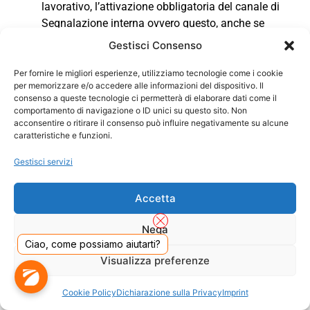
lavorativo, l’attivazione obbligatoria del canale di
Segnalazione interna ovvero questo, anche se
obbligatorio, non è attivo o, anche se attivato, non è
Gestisci Consenso
conforme a quanto previsto dall’articolo 4 del d.lgs.
24/2023;
Per fornire le migliori esperienze, utilizziamo tecnologie come i cookie
per memorizzare e/o accedere alle informazioni del dispositivo. Il
la persona Segnalante ha già effettuato una
consenso a queste tecnologie ci permetterà di elaborare dati come il
Segnalazione interna e la stessa non ha avuto
comportamento di navigazione o ID unici su questo sito. Non
seguito;
acconsentire o ritirare il consenso può influire negativamente su alcune
caratteristiche e funzioni.
la persona Segnalante ha fondati motivi di ritenere
che, se effettuasse una Segnalazione interna, alla
Gestisci servizi
stessa non sarebbe dato efficace seguito ovvero che
la stessa Segnalazione possa determinare il rischio
Accetta
di ritorsione;
la persona Segnalante ha fondato motivo di ritenere
Nega
che la violazione possa costituire un pericolo
Ciao, come possiamo aiutarti?
imminente o palese per il pubblico interesse.
Visualizza preferenze
A tal fine, l’Autorità nazionale anticorruzione (ANAC) ha
attivato un canale di Segnalazione esterna che
Cookie Policy
Dichiarazione sulla Privacy
Imprint
garantisce, anche tramite il ricorso a strumenti di