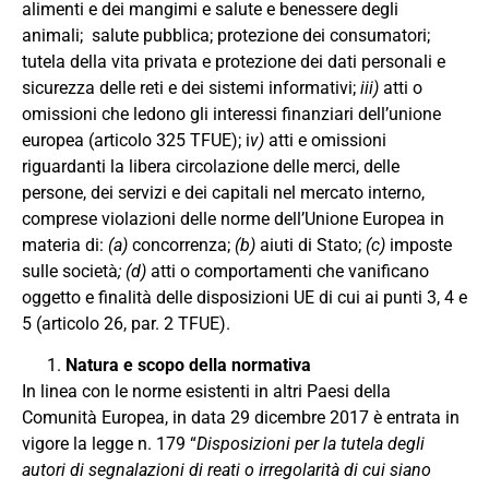
alimenti e dei mangimi e salute e benessere degli
animali;
salute pubblica; protezione dei consumatori;
tutela della vita privata e protezione dei dati personali e
sicurezza delle reti e dei sistemi informativi;
iii)
atti o
omissioni che ledono gli interessi finanziari dell’unione
europea (articolo 325 TFUE); i
v)
atti e omissioni
riguardanti la libera circolazione delle merci, delle
persone, dei servizi e dei capitali nel mercato interno,
comprese violazioni delle norme dell’Unione Europea in
materia di:
(a)
concorrenza;
(b)
aiuti di Stato;
(c)
imposte
sulle società
; (d)
atti o comportamenti che vanificano
oggetto e finalità delle disposizioni UE di cui ai punti 3, 4 e
5 (articolo 26, par. 2 TFUE).
Natura
e
scopo
della
normativa
In linea con le norme esistenti in altri Paesi della
Comunità Europea, in data 29 dicembre 2017 è entrata in
vigore la legge n. 179 “
Disposizioni per la tutela degli
autori di segnalazioni di reati o irregolarità di cui siano