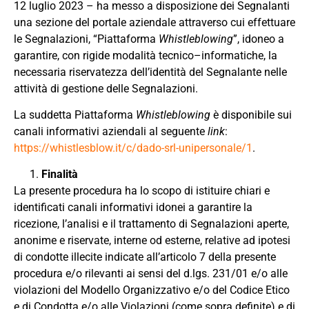
12 luglio 2023 – ha messo a disposizione dei Segnalanti
una sezione del portale aziendale attraverso cui effettuare
le Segnalazioni,
“
Piattaforma
Whistleblowing
”,
idoneo a
garantire
,
con rigide modalità
tecnico
–
informatiche
,
la
necessaria riservatezza dell’identità del Segnalante nelle
attività di gestione delle Segnalazioni
.
La suddetta Piattaforma
Whistleblowing
è disponibile sui
canali informativi aziendali al seguente
link
:
https://whistlesblow.it/c/dado-srl-unipersonale/1
.
Finalità
La presente procedura ha lo scopo di istituire chiari e
identificati canali informativi idonei a garantire la
ricezione, l’analisi e il trattamento di Segnalazioni aperte
,
anonime e
riservate
,
interne od esterne,
relative ad ipotesi
di condotte
illecite
indicate all’articolo 7 della presente
procedura e/o rilevanti ai sensi del
d.lgs. 231/01 e
/
o
alle
violazioni del Modello
Organizzativo
e
/
o
del Codice Etico
e di Condotta
e/o alle Violazioni (come sopra definite) e di