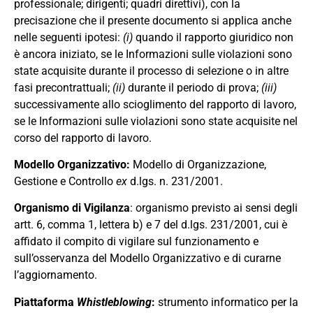
professionale
;
dirigenti
;
quadri direttivi), con la
precisazione che il presente documento si applica anche
nelle seguenti ipotesi:
(i)
quando il rapporto giuridico non
è
ancora iniziato, se le Informazioni sulle violazioni sono
state acquisite durante il processo di selezione o in altre
fasi precontrattuali;
(ii)
durante il periodo di prova;
(iii)
successivamente allo scioglimento del rapporto di lavoro,
se le Informazioni sulle violazioni sono state acquisite nel
corso del rapporto di lavoro.
Modello Organizzativo
:
Modello di Organizzazione,
Gestione e Controllo
e
x
d.lgs. n. 231/2001
.
Organismo
di
Vigilanza
: organismo previsto ai sensi degli
artt
.
6
,
comma
1
,
lettera b) e 7 del
d
.
lgs
.
231
/
2001
,
cui è
affidato il compito di vigilare sul funzionamento e
sull
’
osservanza del Modello
Organizzativo
e di curarne
l
’
aggiornamento.
Piattaforma
Whistleblowing
:
strumento informatico per la