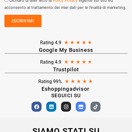
Dichiaro di aver letto la
Policy Privacy
vigente sul sito ed
acconsento al trattamento dei miei dati per le finalità di marketing.
★
★
★
★
★
Rating 4.9
Google My Business
★
★
★
★
★
Rating 4.9
Trustpilot
★
★
★
★
★
Rating 99%
Eshoppingadvisor
SEGUICI SU
SIAMO STATI SU