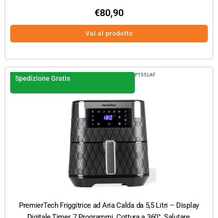
€
80,90
Vai al prodotto
PT55LAF
Spedizione Gratis
PremierTech Friggitrice ad Aria Calda da 5,5 Litri – Display
Digitale,Timer, 7 Programmi, Cottura a 360°, Salutare,