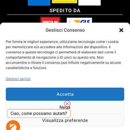
SPEDITO DA
Gestisci Consenso
SITO CERTIFICATO
Per fornire le migliori esperienze, utilizziamo tecnologie come i cookie
per memorizzare e/o accedere alle informazioni del dispositivo. Il
consenso a queste tecnologie ci permetterà di elaborare dati come il
comportamento di navigazione o ID unici su questo sito. Non
acconsentire o ritirare il consenso può influire negativamente su alcune
caratteristiche e funzioni.
Gestisci servizi
Accetta
Nega
Ciao, come possiamo aiutarti?
DADO S.R.L. Unipersonale - Viale Enrico Forlanini 23 - 20134 Milano (MI) - Italy
Visualizza preferenze
Tel. 02.40703420 - P.Iva/C.F. 02681390809 - Numero REA MI-2640300 - Cap. Soc.
€ 110.000