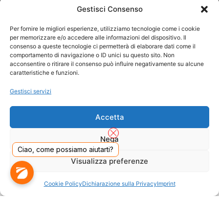
SPEDITO DA
Gestisci Consenso
Per fornire le migliori esperienze, utilizziamo tecnologie come i cookie
per memorizzare e/o accedere alle informazioni del dispositivo. Il
SITO CERTIFICATO
consenso a queste tecnologie ci permetterà di elaborare dati come il
comportamento di navigazione o ID unici su questo sito. Non
acconsentire o ritirare il consenso può influire negativamente su alcune
caratteristiche e funzioni.
Gestisci servizi
Accetta
Nega
Ciao, come possiamo aiutarti?
Visualizza preferenze
DADO S.R.L. Unipersonale - Viale Enrico Forlanini 23 - 20134 Milano (MI) - Italy
Cookie Policy
Dichiarazione sulla Privacy
Imprint
Tel. 02.40703420 - P.Iva/C.F. 02681390809 - Numero REA MI-2640300 - Cap. Soc.
€ 110.000
Dall'anno 2000 presenti sul mercato