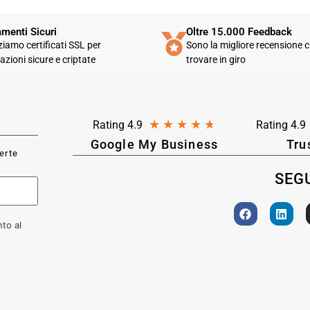
menti Sicuri
Oltre 15.000 Feedback
zziamo certificati SSL per
Sono la migliore recensione c
azioni sicure e criptate
trovare in giro
★
★
★
★
★
Rating 4.9
Rating 4.9
Google My Business
Tru
ferte
SEGU
to al