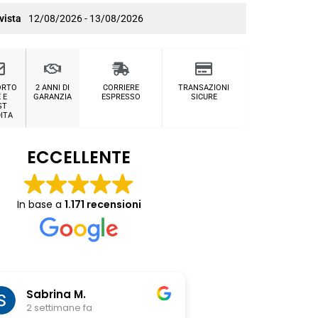
vista
12/08/2026 - 13/08/2026
ORTO
2 ANNI DI
CORRIERE
TRANSAZIONI
 E
GARANZIA
ESPRESSO
SICURE
ST
ITA
ECCELLENTE
In base a
1.171 recensioni
Chiara Riitano
Giovanni Z
3 settimane fa
3 settimane fa