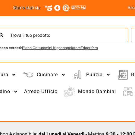
Siamo stati su:
Rec
esso cercati:
Piano Cottura
mini frigo
congelatore
Frigorifero
tura
Cucinare
Pulizia
B
dino
Arredo Ufficio
Mondo Bambini
hop è disponibile:
dal Lunedì al Venerdì
- Mattina
9:30 - 12:00
P