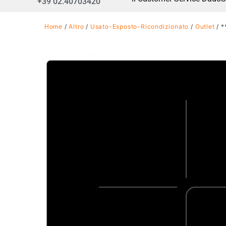
+39 02.40703420
Home
/
Altro
/
Usato-Esposto-Ricondizionato
/
Outlet
/ *