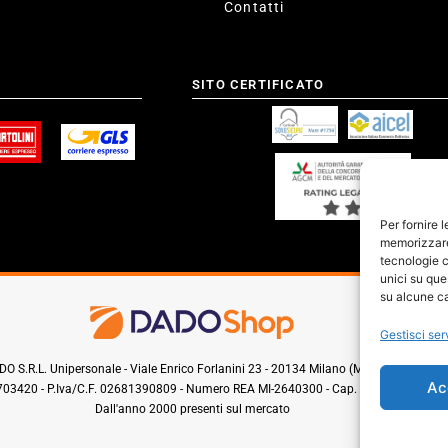
Contatti
SITO CERTIFICATO
Per fornire 
memorizzare 
tecnologie c
unici su que
su alcune ca
Gestisci ser
O S.R.L. Unipersonale - Viale Enrico Forlanini 23 - 20134 Milano (MI) - Italy
Ac
0703420 - P.Iva/C.F. 02681390809 - Numero REA MI-2640300 - Cap. Soc. € 110.000
Dall'anno 2000 presenti sul mercato