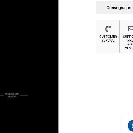
Consegna pre
CUSTOMER
SUPP
SERVICE
PRE
PO
VEND
Sabrina M.
2 settimane fa