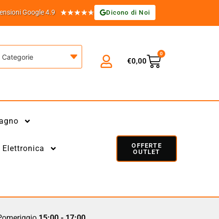
★
★
★
★
★
ensioni Google 4.9
Dicono di Noi
0
Categorie
€
0,00
agno
OFFERTE
Elettronica
OUTLET
omeriggio
15:00 - 17:00