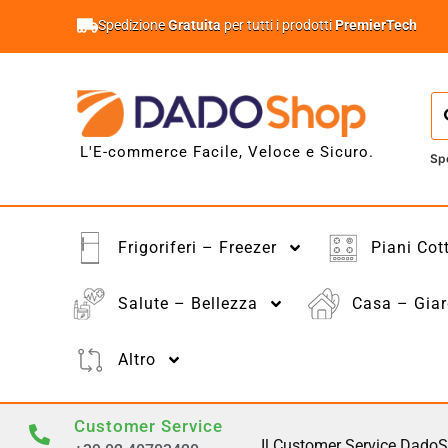
Spedizione
Gratuita
per tutti i prodotti
PremierTech
L'E-commerce Facile, Veloce e Sicuro.
Sp
Frigoriferi – Freezer
Piani Cot
Salute – Bellezza
Casa – Giar
Altro
Customer Service
Il Customer Service DadoS