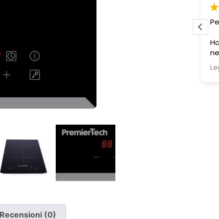
Pessima esperienza.
Ve
to
Ho acquistato due poltrone, ma
ne è stata consegnata soltanto
una, nonostante il DDT riporti
Leggi di più
chiaramente la consegna di due
pezzi.
Ho segnalato immediatamente il
problema e, non ricevendo
risposta, ho dovuto inviare un
sollecito. Solo a quel punto mi è
stato comunicato che erano in
corso verifiche con la logistica e il
corriere. Da allora nessun
aggiornamento concreto e la
poltrona mancante non è stata
ancora consegnata.
Recensioni (0)
Per un'azienda che vende