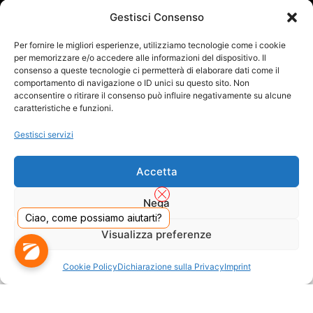
SPEDITO DA
Gestisci Consenso
Per fornire le migliori esperienze, utilizziamo tecnologie come i cookie
per memorizzare e/o accedere alle informazioni del dispositivo. Il
SITO CERTIFICATO
consenso a queste tecnologie ci permetterà di elaborare dati come il
comportamento di navigazione o ID unici su questo sito. Non
acconsentire o ritirare il consenso può influire negativamente su alcune
caratteristiche e funzioni.
Gestisci servizi
Accetta
Nega
Ciao, come possiamo aiutarti?
Visualizza preferenze
DADO S.R.L. Unipersonale - Viale Enrico Forlanini 23 - 20134 Milano (MI) - Italy
Tel. 02.40703420 - P.Iva/C.F. 02681390809 - Numero REA MI-2640300 - Cap. Soc.
Cookie Policy
Dichiarazione sulla Privacy
Imprint
€ 110.000
Dall'anno 2000 presenti sul mercato