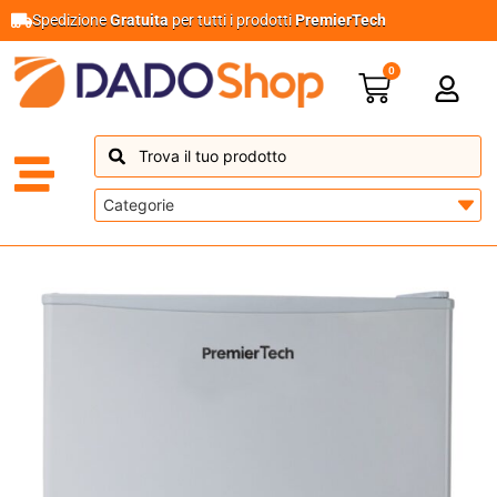
Spedizione
Gratuita
per tutti i prodotti
PremierTech
0