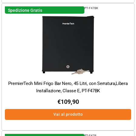
PT-F47BK
Spedizione Gratis
PremierTech Mini Frigo Bar Nero, 45 Litri, con Serratura,Libera
Installazione, Classe E, PT-F47BK
€
109,90
Vai al prodotto
PT-F47B