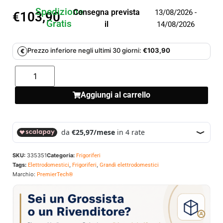
Spedizione
Consegna prevista
13/08/2026 -
€
103,90
Gratis
il
14/08/2026
Prezzo inferiore negli ultimi 30 giorni:
€
103,90
€
Aggiungi al carrello
SKU:
335351
Categoria:
Frigoriferi
Tags:
,
,
Elettrodomestici
Frigoriferi
Grandi elettrodomestici
Marchio:
PremierTech®