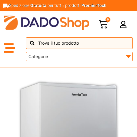
Spedizione
Gratuita
per tutti i prodotti
PremierTech
0