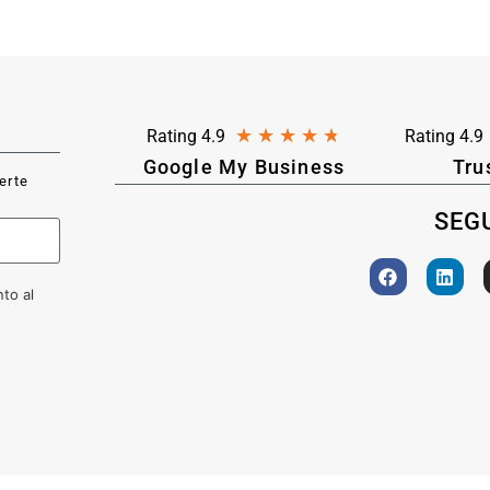
★
★
★
★
★
Rating 4.9
Rating 4.9
Google My Business
Tru
ferte
SEGU
to al