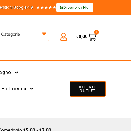
★
★
★
★
★
ensioni Google 4.9
Dicono di Noi
0
Categorie
€
0,00
agno
OFFERTE
Elettronica
OUTLET
omeriggio
15:00 - 17:00