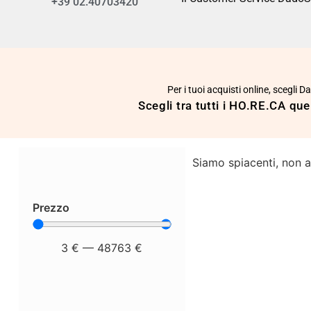
+39 02.40703420
Per i tuoi acquisti online, scegli 
Scegli tra tutti i HO.RE.CA quel
Siamo spiacenti, non ab
Prezzo
3
€
—
48763
€