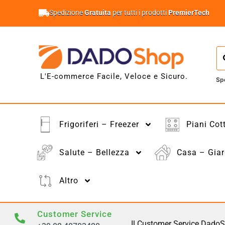
Spedizione
Gratuita
per tutti i prodotti
PremierTech
L'E-commerce Facile, Veloce e Sicuro.
Sp
Frigoriferi – Freezer
Piani Cot
Salute – Bellezza
Casa – Giar
Altro
Customer Service
Il Customer Service DadoS