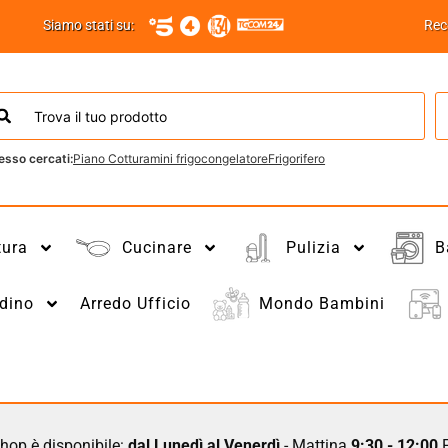
Siamo stati su:
Rec
esso cercati:
Piano Cottura
mini frigo
congelatore
Frigorifero
tura
Cucinare
Pulizia
B
dino
Arredo Ufficio
Mondo Bambini
hop è disponibile:
dal Lunedì al Venerdì
- Mattina
9:30 - 12:00
P