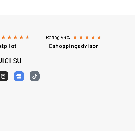
★
★
★
★
★
★
★
★
★
★
Rating 99%
stpilot
Eshoppingadvisor
ICI SU