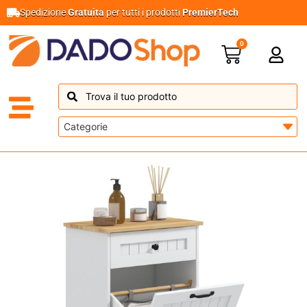
Spedizione
Gratuita
per tutti i prodotti
PremierTech
0