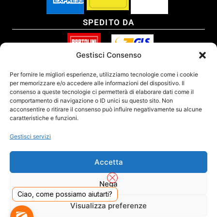
SPEDITO DA
Gestisci Consenso
SITO CERTIFICATO
Per fornire le migliori esperienze, utilizziamo tecnologie come i cookie
per memorizzare e/o accedere alle informazioni del dispositivo. Il
consenso a queste tecnologie ci permetterà di elaborare dati come il
comportamento di navigazione o ID unici su questo sito. Non
acconsentire o ritirare il consenso può influire negativamente su alcune
caratteristiche e funzioni.
Gestisci servizi
Accetta
Nega
Ciao, come possiamo aiutarti?
DADO S.R.L. Unipersonale - Viale Enrico Forlanini 23 - 20134 Milano (MI) - Italy
Visualizza preferenze
Tel. 02.40703420 - P.Iva/C.F. 02681390809 - Numero REA MI-2640300 - Cap. Soc.
€ 110.000