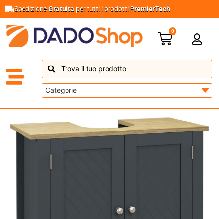
Spedizione
Gratuita
per tutti i prodotti
PremierTech
0