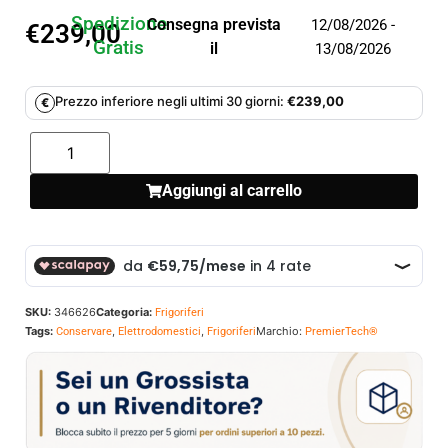
Spedizione
Consegna prevista
12/08/2026 -
€
239,00
Gratis
il
13/08/2026
Prezzo inferiore negli ultimi 30 giorni:
€
239,00
€
Aggiungi al carrello
SKU:
346626
Categoria:
Frigoriferi
Tags:
,
,
Marchio:
Conservare
Elettrodomestici
Frigoriferi
PremierTech®