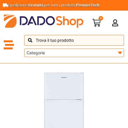
Spedizione
Gratuita
per tutti i prodotti
PremierTech
0