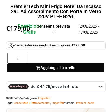
PremierTech Mini Frigo Hotel Da Incasso
29L Ad Assorbimento Con Porta In Vetro
220V PTFHG29L
Spedizione
Consegna prevista
12/08/2026 -
€
179,00
Gratis
il
13/08/2026
Prezzo inferiore negli ultimi 30 giorni:
€
179,00
€
Aggiungi al carrello
SKU:
346757
Categoria:
Frigoriferi
Tags:
,
,
Marchio:
Conservare
Elettrodomestici
Frigoriferi
PremierTech®