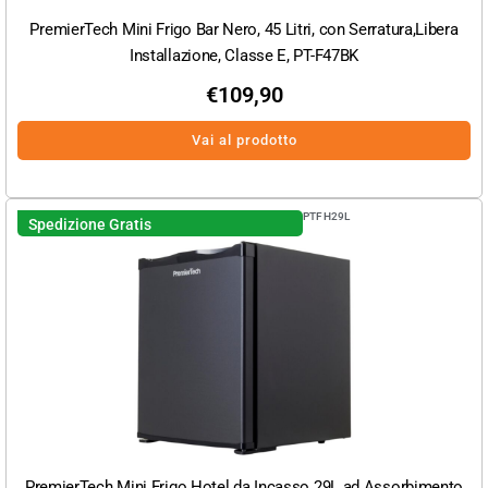
PremierTech Mini Frigo Bar Nero, 45 Litri, con Serratura,Libera
Installazione, Classe E, PT-F47BK
€
109,90
Vai al prodotto
PTFH29L
Spedizione Gratis
PremierTech Mini Frigo Hotel da Incasso 29L ad Assorbimento