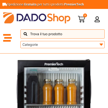
Spedizione
Gratuita
per tutti i prodotti
PremierTech
0