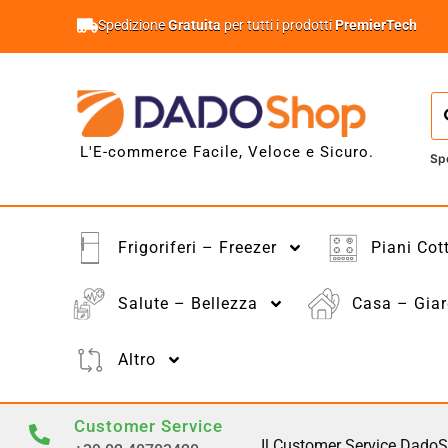
Spedizione
Gratuita
per tutti i prodotti
PremierTech
L'E-commerce Facile, Veloce e Sicuro.
Sp
Frigoriferi – Freezer
Piani Cot
Salute – Bellezza
Casa – Giar
Altro
Customer Service
Il Customer Service DadoS