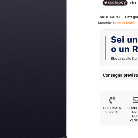
SKU:
346760
Categor
Marchio:
PremierTech®
Consegna previst
CUSTOMER
SUPP
SERVICE
PRE
PO
VEND