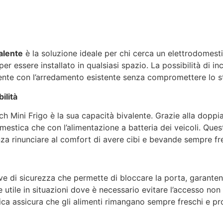
alente
è la soluzione ideale per chi cerca un elettrodomesti
o per essere installato in qualsiasi spazio. La possibilità di
ente con l’arredamento esistente senza compromettere lo st
ilità
ech Mini Frigo è la sua capacità bivalente. Grazie alla dopp
omestica che con l’alimentazione a batteria dei veicoli. Que
nza rinunciare al comfort di avere cibi e bevande sempre fr
ave di sicurezza che permette di bloccare la porta, garante
e utile in situazioni dove è necessario evitare l’accesso n
tica assicura che gli alimenti rimangano sempre freschi e pro