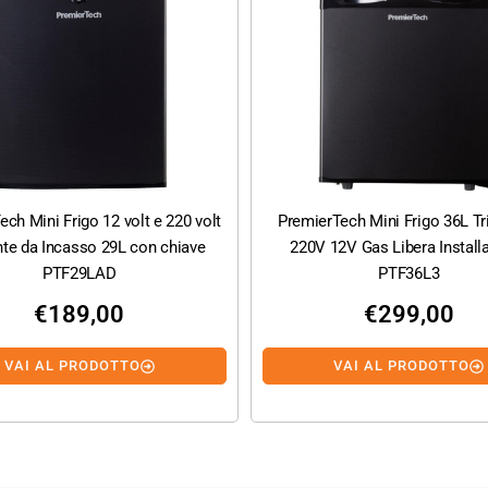
ch Mini Frigo 12 volt e 220 volt
PremierTech Mini Frigo 36L Tr
nte da Incasso 29L con chiave
220V 12V Gas Libera Install
PTF29LAD
PTF36L3
€
189,00
€
299,00
VAI AL PRODOTTO
VAI AL PRODOTTO