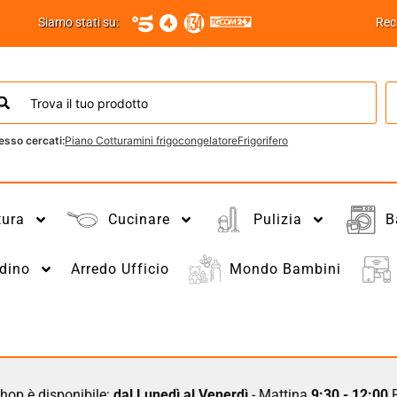
Siamo stati su:
Rec
esso cercati:
Piano Cottura
mini frigo
congelatore
Frigorifero
tura
Cucinare
Pulizia
B
dino
Arredo Ufficio
Mondo Bambini
hop è disponibile:
dal Lunedì al Venerdì
- Mattina
9:30 - 12:00
P