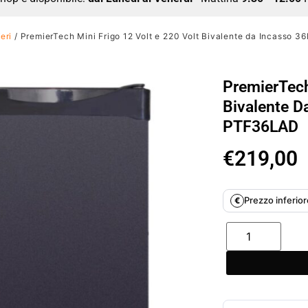
feri
/ PremierTech Mini Frigo 12 Volt e 220 Volt Bivalente da Incasso 
PremierTech
Bivalente D
PTF36LAD
€
219,00
Prezzo inferiore
€