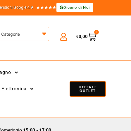
★
★
★
★
★
ensioni Google 4.9
Dicono di Noi
0
Categorie
€
0,00
agno
OFFERTE
Elettronica
OUTLET
omeriggio
15:00 - 17:00