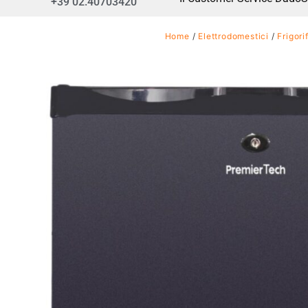
+39 02.40703420
Home
/
Elettrodomestici
/
Frigori