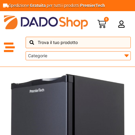
Spedizione
Gratuita
per tutti i prodotti
PremierTech
0