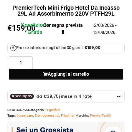
PremierTech Mini Frigo Hotel Da Incasso
29L Ad Assorbimento 220V PTFH29L
Spedizione
Consegna prevista
12/08/2026 -
€
159,00
Gratis
il
13/08/2026
Prezzo inferiore negli ultimi 30 giorni:
€
159,00
€
Aggiungi al carrello
SKU:
346755
Categoria:
Frigoriferi
Tags:
,
,
Marchio:
Conservare
Elettrodomestici
Frigoriferi
PremierTech®