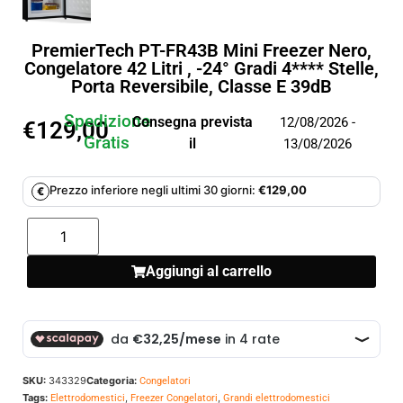
PremierTech PT-FR43B Mini Freezer Nero,
Congelatore 42 Litri , -24° Gradi 4**** Stelle,
Porta Reversibile, Classe E 39dB
Spedizione
Consegna prevista
12/08/2026 -
€
129,00
Gratis
il
13/08/2026
Prezzo inferiore negli ultimi 30 giorni:
€
129,00
€
Aggiungi al carrello
SKU:
343329
Categoria:
Congelatori
Tags:
,
,
Elettrodomestici
Freezer Congelatori
Grandi elettrodomestici