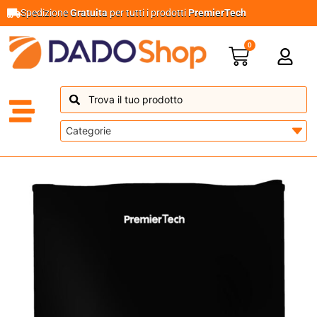
Spedizione
Gratuita
per tutti i prodotti
PremierTech
0