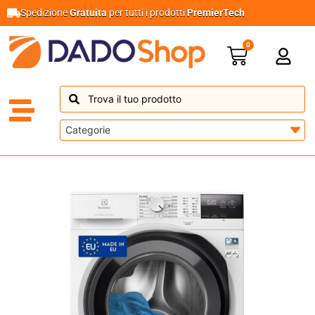
Spedizione
Gratuita
per tutti i prodotti
PremierTech
0