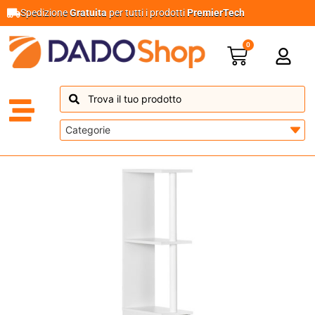
Spedizione
Gratuita
per tutti i prodotti
PremierTech
0