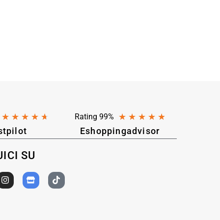
★
★
★
★
★
★
★
★
★
★
Rating 99%
stpilot
Eshoppingadvisor
ICI SU