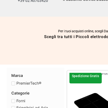
+39 02.40703420
Per i tuoi acquisti online, scegli 
Scegli tra tutti i Piccoli elettro
PT-PI
Marca
Spedizione Gratis
PremierTech®
Categorie
Forni
Friggitrici ad Aria