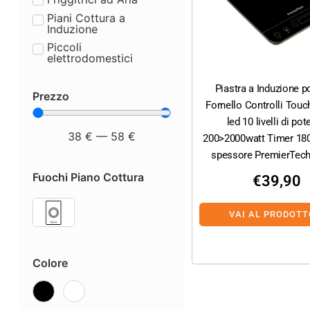
Piani Cottura a
Induzione
Piccoli
elettrodomestici
Piastra a Induzione po
Prezzo
Fornello Controlli Touc
led 10 livelli di po
38
€
—
58
€
200>2000watt Timer 18
spessore PremierTech,
Fuochi Piano Cottura
€
39,90
VAI AL PRODOTT
Colore