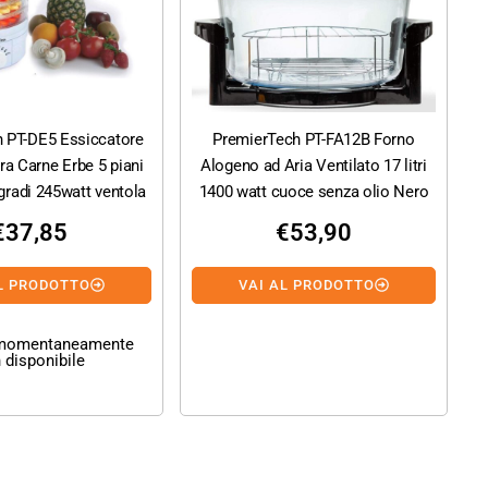
 PT-DE5 Essiccatore
PremierTech PT-FA12B Forno
ra Carne Erbe 5 piani
Alogeno ad Aria Ventilato 17 litri
gradi 245watt ventola
1400 watt cuoce senza olio Nero
€
37,85
€
53,90
L PRODOTTO
VAI AL PRODOTTO
 momentaneamente
 disponibile