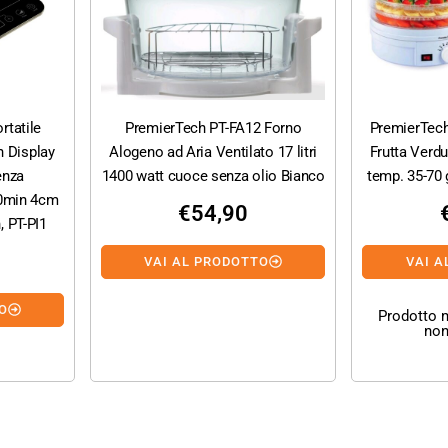
rtatile
PremierTech PT-FA12 Forno
PremierTech
h Display
Alogeno ad Aria Ventilato 17 litri
Frutta Verdu
tenza
1400 watt cuoce senza olio Bianco
temp. 35-70 
0min 4cm
€
54,90
 PT-PI1
VAI AL PRODOTTO
VAI A
O
Prodotto
non