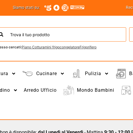
Siamo stati su:
Rec
esso cercati:
Piano Cottura
mini frigo
congelatore
Frigorifero
tura
Cucinare
Pulizia
B
dino
Arredo Ufficio
Mondo Bambini
hop è disponibile:
dal Lunedì al Venerdì
- Mattina
9:30 - 12:00
P