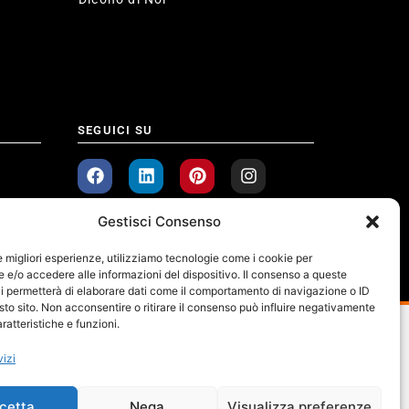
SEGUICI SU
Gestisci Consenso
le migliori esperienze, utilizziamo tecnologie come i cookie per
e/o accedere alle informazioni del dispositivo. Il consenso a queste
i permetterà di elaborare dati come il comportamento di navigazione o ID
sto sito. Non acconsentire o ritirare il consenso può influire negativamente
ratteristiche e funzioni.
vizi
cetta
Nega
Visualizza preferenze