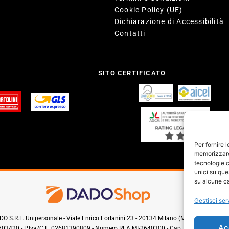
Cookie Policy (UE)
Dichiarazione di Accessibilità
Contatti
SITO CERTIFICATO
Per fornire 
memorizzare 
tecnologie c
unici su que
su alcune ca
Gestisci ser
O S.R.L. Unipersonale - Viale Enrico Forlanini 23 - 20134 Milano (MI) - Italy
Ac
0703420 - P.Iva/C.F. 02681390809 - Numero REA MI-2640300 - Cap. Soc. € 110.000