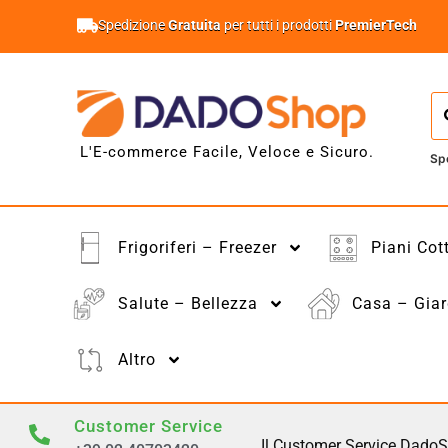
Spedizione
Gratuita
per tutti i prodotti
PremierTech
L'E-commerce Facile, Veloce e Sicuro.
Sp
Frigoriferi – Freezer
Piani Cot
Salute – Bellezza
Casa – Giar
Altro
Customer Service
Il Customer Service DadoS