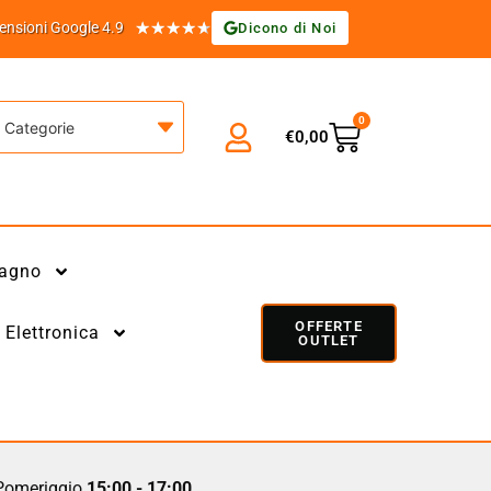
★
★
★
★
★
ensioni Google 4.9
Dicono di Noi
0
Categorie
€
0,00
agno
OFFERTE
Elettronica
OUTLET
omeriggio
15:00 - 17:00