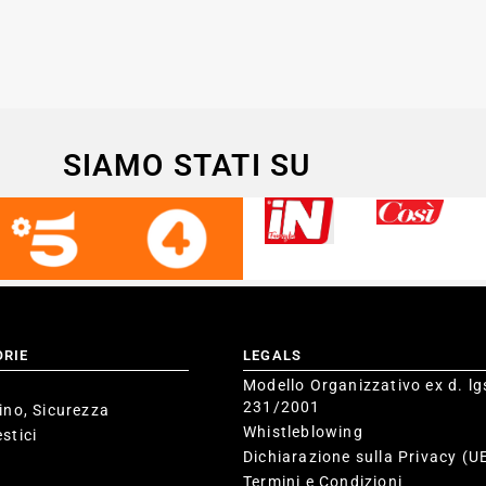
SIAMO STATI SU
ORIE
LEGALS
Modello Organizzativo ex d. lg
231/2001
ino, Sicurezza
Whistleblowing
stici
Dichiarazione sulla Privacy (U
Termini e Condizioni