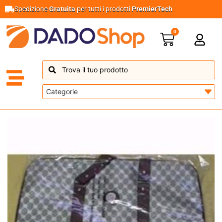
Spedizione
Gratuita
per tutti i prodotti
PremierTech
0