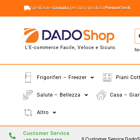
Spedizione
Gratuita
per tutti i prodotti
PremierTech
L'E-commerce Facile, Veloce e Sicuro.
Sp
Frigoriferi – Freezer
Piani Cot
Salute – Bellezza
Casa – Giar
Altro
Customer Service
Il Customer Service DadoS