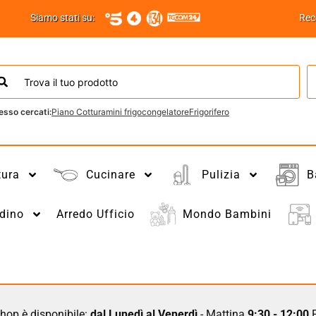
Siamo stati su:
Rec
esso cercati:
Piano Cottura
mini frigo
congelatore
Frigorifero
tura
Cucinare
Pulizia
B
dino
Arredo Ufficio
Mondo Bambini
hop è disponibile:
dal Lunedì al Venerdì
- Mattina
9:30 - 12:00
P