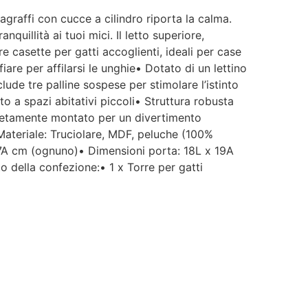
ragraffi con cucce a cilindro riporta la calma.
nquillità ai tuoi mici. Il letto superiore,
re casette per gatti accoglienti, ideali per case
iare per affilarsi le unghie• Dotato di un lettino
lude tre palline sospese per stimolare l’istinto
o a spazi abitativi piccoli• Struttura robusta
mpletamente montato per un divertimento
ateriale: Truciolare, MDF, peluche (100%
27A cm (ognuno)• Dimensioni porta: 18L x 19A
 della confezione:• 1 x Torre per gatti