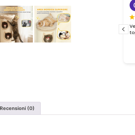
Sabrina M.
2 settimane fa
Pessima esperienza.
Ve
to
Ho acquistato due poltrone, ma
ne è stata consegnata soltanto
una, nonostante il DDT riporti
Leggi di più
chiaramente la consegna di due
pezzi.
Ho segnalato immediatamente il
problema e, non ricevendo
risposta, ho dovuto inviare un
sollecito. Solo a quel punto mi è
stato comunicato che erano in
corso verifiche con la logistica e il
Recensioni (0)
corriere. Da allora nessun
aggiornamento concreto e la
poltrona mancante non è stata
ancora consegnata.