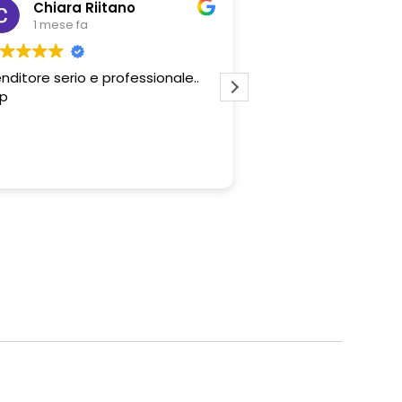
Chiara Riitano
Giovanni Z
1 mese fa
1 mese fa
nditore serio e professionale..
Professionalità del 
p
e convenienza degli 
proposti. Tutto perf