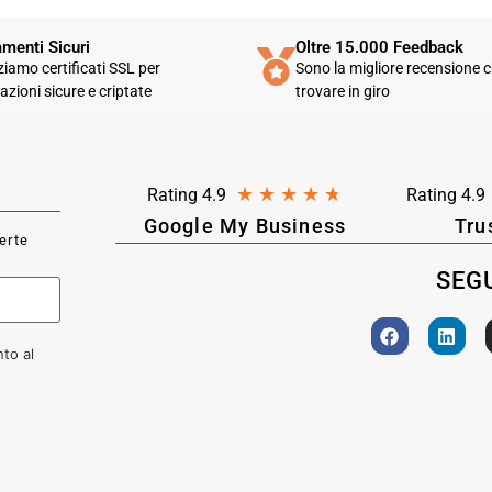
menti Sicuri
Oltre 15.000 Feedback
zziamo certificati SSL per
Sono la migliore recensione c
azioni sicure e criptate
trovare in giro
★
★
★
★
★
Rating 4.9
Rating 4.9
Google My Business
Tru
ferte
SEGU
to al