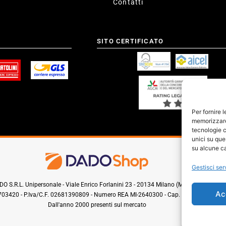
Contatti
SITO CERTIFICATO
Per fornire 
memorizzare 
tecnologie c
unici su que
su alcune ca
Gestisci ser
O S.R.L. Unipersonale - Viale Enrico Forlanini 23 - 20134 Milano (MI) - Italy
Ac
0703420 - P.Iva/C.F. 02681390809 - Numero REA MI-2640300 - Cap. Soc. € 110.000
Dall'anno 2000 presenti sul mercato