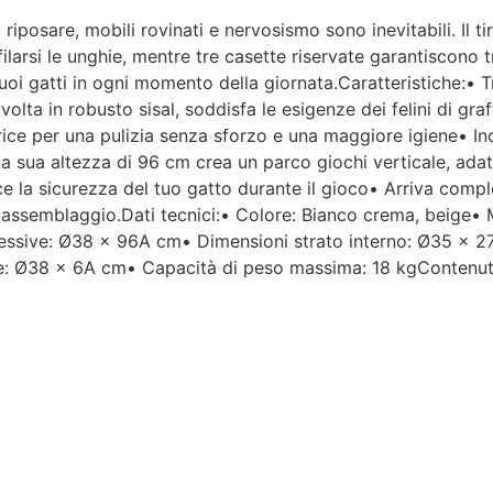
iposare, mobili rovinati e nervosismo sono inevitabili. Il ti
Per un'azienda che vende
ffilarsi le unghie, mentre tre casette riservate garantiscono tra
esclusivamente online, mi
 tuoi gatti in ogni momento della giornata.Caratteristiche:• T
aspettavo un servizio clienti molto
ta in robusto sisal, soddisfa le esigenze dei felini di graff
più efficiente. L'assistenza è
disponibile solo in fasce orarie
trice per una pulizia senza sforzo e una maggiore igiene• Inc
molto limitate e, nel mio caso, la
a sua altezza di 96 cm crea un parco giochi verticale, adatt
gestione del post-vendita è stata
sce la sicurezza del tuo gatto durante il gioco• Arriva co
lenta e poco rassicurante.
assemblaggio.Dati tecnici:• Colore: Bianco crema, beige• M
plessive: Ø38 x 96A cm• Dimensioni strato interno: Ø35 x 
Un errore nella spedizione può
ore: Ø38 x 6A cm• Capacità di peso massima: 18 kgContenuto
capitare, ma è il modo in cui viene
gestito che fa la differenza.
Purtroppo, la mia esperienza è
stata negativa e, allo stato
attuale, non mi sento di
consigliare questo venditore.