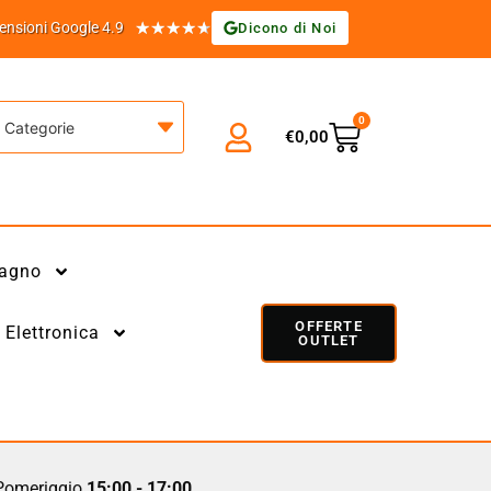
★
★
★
★
★
ensioni Google 4.9
Dicono di Noi
0
Categorie
€
0,00
agno
OFFERTE
Elettronica
OUTLET
omeriggio
15:00 - 17:00