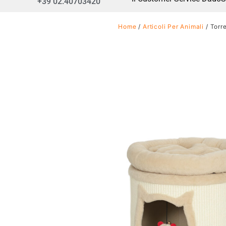
+39 02.40703420
Home
/
Articoli Per Animali
/ Torr