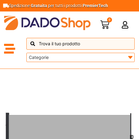
Spedizione
Gratuita
per tutti i prodotti
PremierTech
0