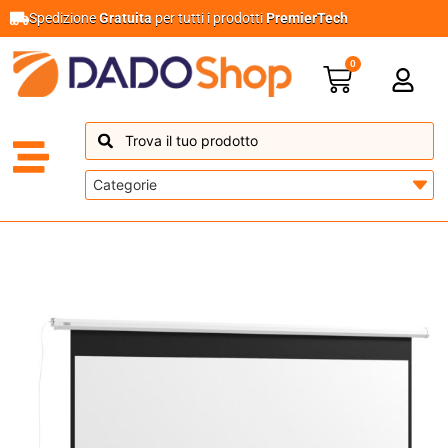
Spedizione
Gratuita
per tutti i prodotti
PremierTech
0