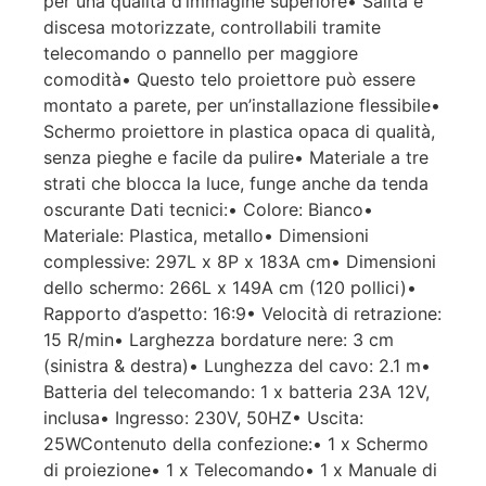
per una qualità d’immagine superiore• Salita e
discesa motorizzate, controllabili tramite
telecomando o pannello per maggiore
comodità• Questo telo proiettore può essere
montato a parete, per un’installazione flessibile•
Schermo proiettore in plastica opaca di qualità,
senza pieghe e facile da pulire• Materiale a tre
strati che blocca la luce, funge anche da tenda
oscurante Dati tecnici:• Colore: Bianco•
Materiale: Plastica, metallo• Dimensioni
complessive: 297L x 8P x 183A cm• Dimensioni
dello schermo: 266L x 149A cm (120 pollici)•
Rapporto d’aspetto: 16:9• Velocità di retrazione:
15 R/min• Larghezza bordature nere: 3 cm
(sinistra & destra)• Lunghezza del cavo: 2.1 m•
Batteria del telecomando: 1 x batteria 23A 12V,
inclusa• Ingresso: 230V, 50HZ• Uscita:
25WContenuto della confezione:• 1 x Schermo
di proiezione• 1 x Telecomando• 1 x Manuale di