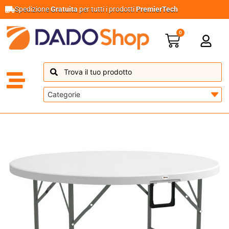
Spedizione
Gratuita
per tutti i prodotti
PremierTech
0