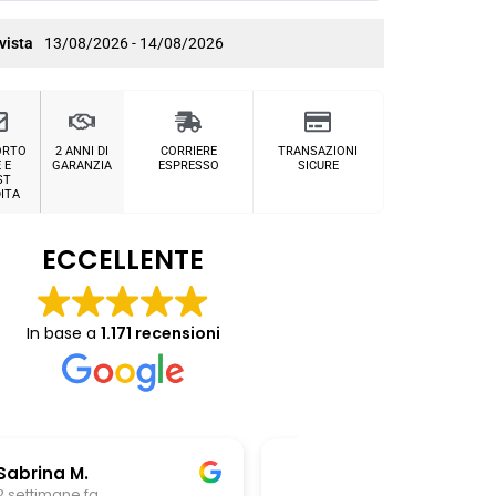
vista
13/08/2026 - 14/08/2026
ORTO
2 ANNI DI
CORRIERE
TRANSAZIONI
 E
GARANZIA
ESPRESSO
SICURE
ST
ITA
ECCELLENTE
In base a
1.171 recensioni
Chiara Riitano
Giovanni Z
3 settimane fa
3 settimane fa