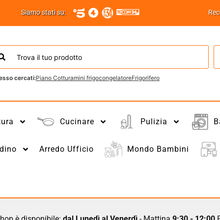
Siamo stati su:
Rec
esso cercati:
Piano Cottura
mini frigo
congelatore
Frigorifero
tura
Cucinare
Pulizia
B
dino
Arredo Ufficio
Mondo Bambini
hop è disponibile:
dal Lunedì al Venerdì
- Mattina
9:30 - 12:00
P