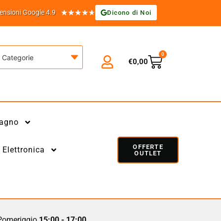
★
★
★
★
★
ensioni Google 4.9
Dicono di Noi
0
Categorie
€
0,00
agno
OFFERTE
Elettronica
OUTLET
omeriggio
15:00 - 17:00