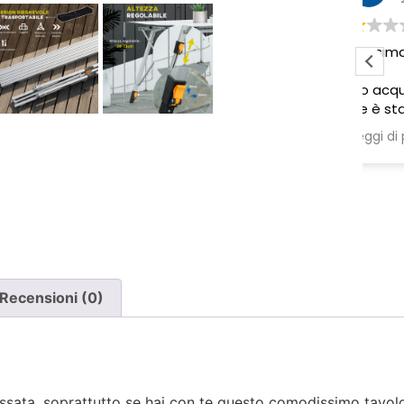
Pessima esperienza.
Ve
to
Ho acquistato due poltrone, ma
ne è stata consegnata soltanto
una, nonostante il DDT riporti
Leggi di più
chiaramente la consegna di due
pezzi.
Ho segnalato immediatamente il
problema e, non ricevendo
risposta, ho dovuto inviare un
sollecito. Solo a quel punto mi è
stato comunicato che erano in
corso verifiche con la logistica e il
Recensioni (0)
corriere. Da allora nessun
aggiornamento concreto e la
poltrona mancante non è stata
ancora consegnata.
ilassata, soprattutto se hai con te questo comodissimo tavol