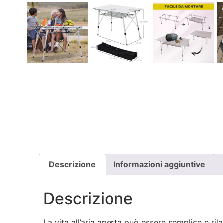
Descrizione
Informazioni aggiuntive
Descrizione
La vita all’aria aperta può essere semplice e r