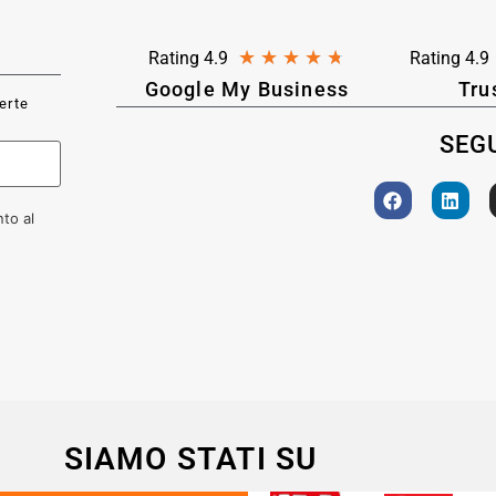
★
★
★
★
★
Rating 4.9
Rating 4.9
Google My Business
Tru
ferte
SEGU
to al
SIAMO STATI SU