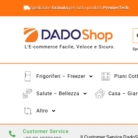
Spedizione
Gratuita
per tutti i prodotti
PremierTech
L'E-commerce Facile, Veloce e Sicuro.
Sp
Frigoriferi – Freezer
Piani Cot
Salute – Bellezza
Casa – Giar
Altro
Customer Service
Il Customer Service DadoS