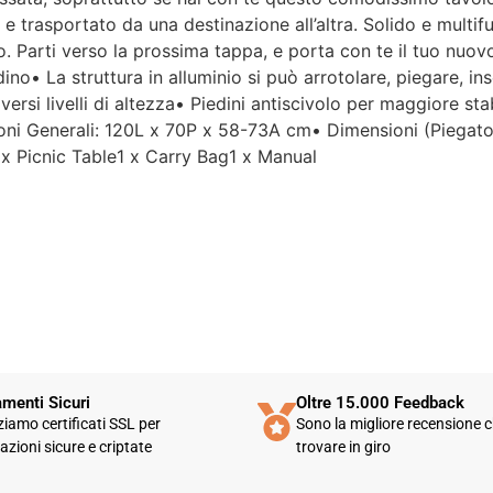
Per un'azienda che vende
 e trasportato da una destinazione all’altra. Solido e multi
esclusivamente online, mi
. Parti verso la prossima tappa, e porta con te il tuo nuovo
aspettavo un servizio clienti molto
no• La struttura in alluminio si può arrotolare, piegare, ins
più efficiente. L'assistenza è
disponibile solo in fasce orarie
ersi livelli di altezza• Piedini antiscivolo per maggiore st
molto limitate e, nel mio caso, la
ioni Generali: 120L x 70P x 58-73A cm• Dimensioni (Piegat
gestione del post-vendita è stata
x Picnic Table1 x Carry Bag1 x Manual
lenta e poco rassicurante.
Un errore nella spedizione può
capitare, ma è il modo in cui viene
gestito che fa la differenza.
Purtroppo, la mia esperienza è
stata negativa e, allo stato
attuale, non mi sento di
consigliare questo venditore.
menti Sicuri
Oltre 15.000 Feedback
zziamo certificati SSL per
Sono la migliore recensione c
azioni sicure e criptate
trovare in giro