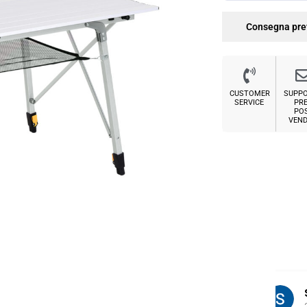
Consegna pre
CUSTOMER
SUPP
SERVICE
PRE
PO
VEND
Sabrina M.
2 settimane fa