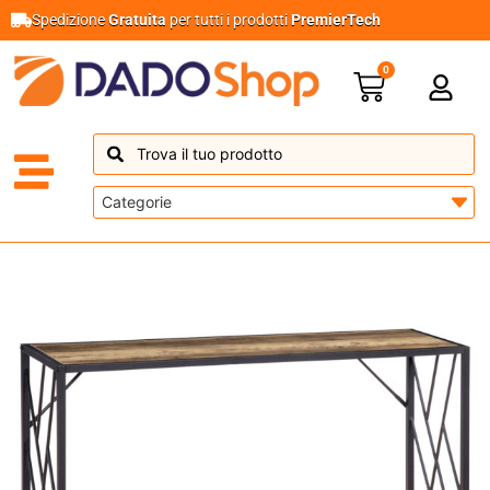
Spedizione
Gratuita
per tutti i prodotti
PremierTech
0