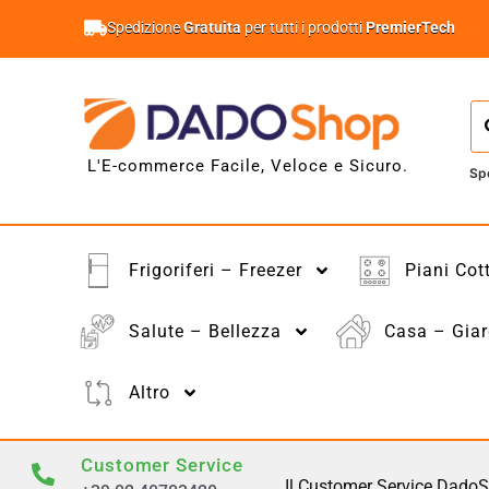
Spedizione
Gratuita
per tutti i prodotti
PremierTech
L'E-commerce Facile, Veloce e Sicuro.
Sp
Frigoriferi – Freezer
Piani Cot
Salute – Bellezza
Casa – Giar
Altro
Customer Service
Il Customer Service DadoS