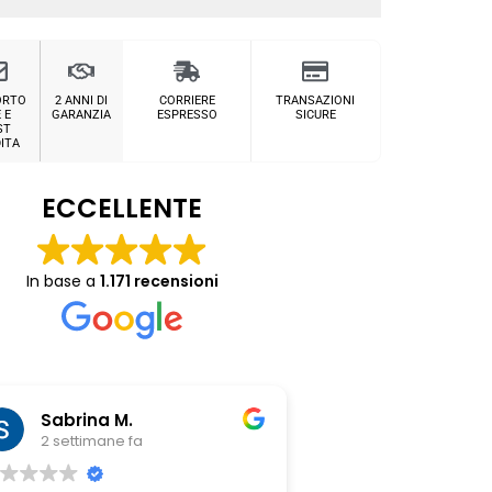
ORTO
2 ANNI DI
CORRIERE
TRANSAZIONI
 E
GARANZIA
ESPRESSO
SICURE
ST
ITA
ECCELLENTE
In base a
1.171 recensioni
Sabrina M.
Chiara Riit
2 settimane fa
1 mese fa