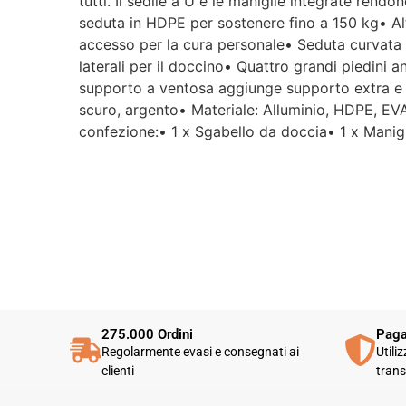
tutti. Il sedile a U e le maniglie integrate rend
seduta in HDPE per sostenere fino a 150 kg• Al
accesso per la cura personale• Seduta curvata 
laterali per il doccino• Quattro grandi piedini a
supporto a ventosa aggiunge supporto extra e sta
scuro, argento• Materiale: Alluminio, HDPE, E
confezione:• 1 x Sgabello da doccia• 1 x Manig
275.000 Ordini
Paga
Regolarmente evasi e consegnati ai
Utili
clienti
trans