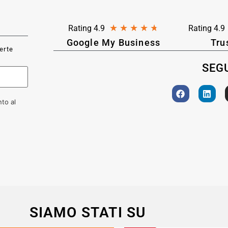
★
★
★
★
★
Rating 4.9
Rating 4.9
Google My Business
Tru
ferte
SEGU
to al
SIAMO STATI SU