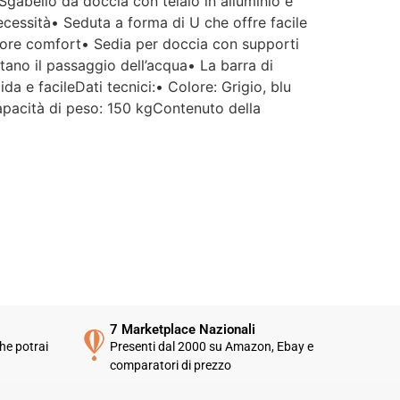
• Sgabello da doccia con telaio in alluminio e
pettavo un servizio clienti molto
cessità• Seduta a forma di U che offre facile
ù efficiente. L'assistenza è
sponibile solo in fasce orarie
giore comfort• Sedia per doccia con supporti
lto limitate e, nel mio caso, la
litano il passaggio dell’acqua• La barra di
stione del post-vendita è stata
a e facileDati tecnici:• Colore: Grigio, blu
nta e poco rassicurante.
pacità di peso: 150 kgContenuto della
 errore nella spedizione può
pitare, ma è il modo in cui viene
stito che fa la differenza.
rtroppo, la mia esperienza è
ata negativa e, allo stato
tuale, non mi sento di
nsigliare questo venditore.
7 Marketplace Nazionali
he potrai
Presenti dal 2000 su Amazon, Ebay e
comparatori di prezzo