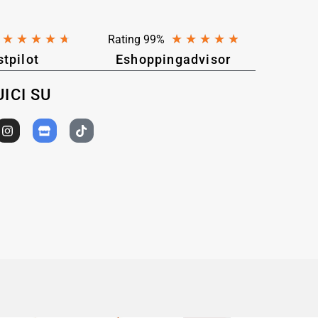
★
★
★
★
★
★
★
★
★
★
Rating 99%
stpilot
Eshoppingadvisor
ICI SU