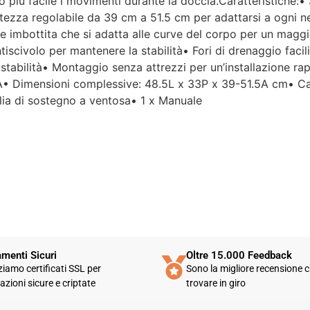
ono più facile i movimenti durante la doccia.Caratteristiche:
as
tezza regolabile da 39 cm a 51.5 cm per adattarsi a ogni ne
pi
di
e imbottita che si adatta alle curve del corpo per un mag
mo
ntiscivolo per mantenere la stabilità• Fori di drenaggio faci
ge
bilità• Montaggio senza attrezzi per un’installazione rapid
le
VA• Dimensioni complessive: 48.5L x 33P x 39-51.5A cm• Ca
lia di sostegno a ventosa• 1 x Manuale
Un
ca
ge
Pu
st
at
co
menti Sicuri
Oltre 15.000 Feedback
zziamo certificati SSL per
Sono la migliore recensione c
azioni sicure e criptate
trovare in giro