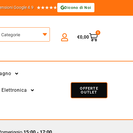
★
★
★
★
★
ensioni Google 4.9
Dicono di Noi
0
Categorie
€
0,00
agno
OFFERTE
Elettronica
OUTLET
omeriggio
15:00 - 17:00