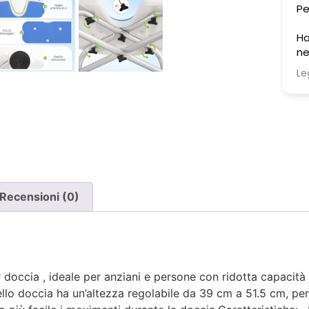
Pe
Ho
ne
un
Le
ch
pe
Ho
pr
ri
so
st
co
Recensioni (0)
co
ag
po
an
r doccia , ideale per anziani e persone con ridotta capacità 
Pe
ello doccia ha un’altezza regolabile da 39 cm a 51.5 cm, p
es