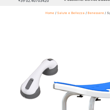
+39 02.40703420
Home
/
Salute e Bellezza
/
Benessere
/ S