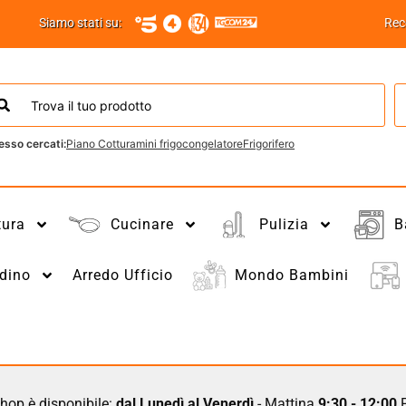
Siamo stati su:
Rec
esso cercati:
Piano Cottura
mini frigo
congelatore
Frigorifero
tura
Cucinare
Pulizia
B
dino
Arredo Ufficio
Mondo Bambini
hop è disponibile:
dal Lunedì al Venerdì
- Mattina
9:30 - 12:00
P