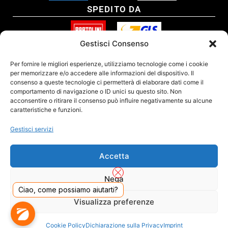
SPEDITO DA
Gestisci Consenso
SITO CERTIFICATO
Per fornire le migliori esperienze, utilizziamo tecnologie come i cookie
per memorizzare e/o accedere alle informazioni del dispositivo. Il
consenso a queste tecnologie ci permetterà di elaborare dati come il
comportamento di navigazione o ID unici su questo sito. Non
acconsentire o ritirare il consenso può influire negativamente su alcune
caratteristiche e funzioni.
Gestisci servizi
Accetta
Nega
Ciao, come possiamo aiutarti?
DADO S.R.L. Unipersonale - Viale Enrico Forlanini 23 - 20134 Milano (MI) - Italy
Visualizza preferenze
Tel. 02.40703420 - P.Iva/C.F. 02681390809 - Numero REA MI-2640300 - Cap. Soc.
€ 110.000
Dall'anno 2000 presenti sul mercato
Cookie Policy
Dichiarazione sulla Privacy
Imprint