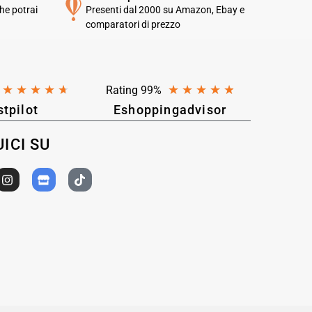
he potrai
Presenti dal 2000 su Amazon, Ebay e
comparatori di prezzo
★
★
★
★
★
★
★
★
★
★
Rating 99%
stpilot
Eshoppingadvisor
ICI SU