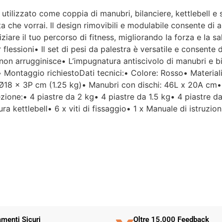
utilizzato come coppia di manubri, bilanciere, kettlebell e su
Per un'azienda che vende
a che vorrai. Il design rimovibili e modulabile consente di 
esclusivamente online, mi
iare il tuo percorso di fitness, migliorando la forza e la sa
aspettavo un servizio clienti molto
r flessioni• Il set di pesi da palestra è versatile e consente
più efficiente. L'assistenza è
disponibile solo in fasce orarie
e non arrugginisce• L’impugnatura antiscivolo di manubri e bi
molto limitate e, nel mio caso, la
a• Montaggio richiestoDati tecnici:• Colore: Rosso• Materiali
gestione del post-vendita è stata
Ø18 x 3P cm (1.25 kg)• Manubri con dischi: 46L x 20A cm• 
lenta e poco rassicurante.
ione:• 4 piastre da 2 kg• 4 piastre da 1.5 kg• 4 piastre da
ra kettlebell• 6 x viti di fissaggio• 1 x Manuale di istruzion
Un errore nella spedizione può
capitare, ma è il modo in cui viene
gestito che fa la differenza.
Purtroppo, la mia esperienza è
stata negativa e, allo stato
attuale, non mi sento di
consigliare questo venditore.
menti Sicuri
Oltre 15.000 Feedback