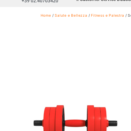
+39 02.40703420
Home
/
Salute e Bellezza
/
Fitness e Palestra
/ S