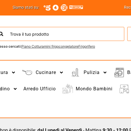
Siamo stati su:
Rec
esso cercati:
Piano Cottura
mini frigo
congelatore
Frigorifero
tura
Cucinare
Pulizia
B
dino
Arredo Ufficio
Mondo Bambini
hop è disponibile:
dal Lunedì al Venerdì
- Mattina
9:30 - 12:00
P