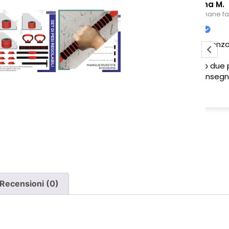
Sabrina M.
2 settimane fa
Pessima esperienza.
Ve
to
Ho acquistato due poltrone, ma
ne è stata consegnata soltanto
una, nonostante il DDT riporti
Leggi di più
chiaramente la consegna di due
pezzi.
Ho segnalato immediatamente il
problema e, non ricevendo
risposta, ho dovuto inviare un
sollecito. Solo a quel punto mi è
stato comunicato che erano in
corso verifiche con la logistica e il
Recensioni (0)
corriere. Da allora nessun
aggiornamento concreto e la
poltrona mancante non è stata
ancora consegnata.