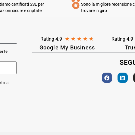
zziamo certificati SSL per
Sono la migliore recensione c
azioni sicure e criptate
trovare in giro
★
★
★
★
★
Rating 4.9
Rating 4.9
Google My Business
Tru
ferte
SEGU
to al