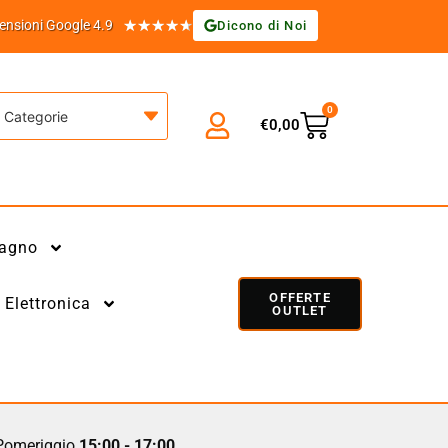
★
★
★
★
★
ensioni Google 4.9
Dicono di Noi
0
Categorie
€
0,00
agno
OFFERTE
Elettronica
OUTLET
omeriggio
15:00 - 17:00