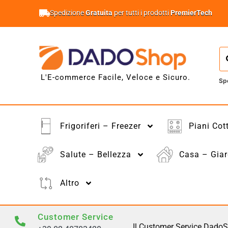
Spedizione
Gratuita
per tutti i prodotti
PremierTech
L'E-commerce Facile, Veloce e Sicuro.
Sp
Frigoriferi – Freezer
Piani Cot
Salute – Bellezza
Casa – Giar
Altro
Customer Service
Il Customer Service DadoS