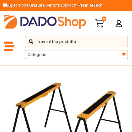
Spedizione
Gratuita
per tutti i prodotti
PremierTech
0