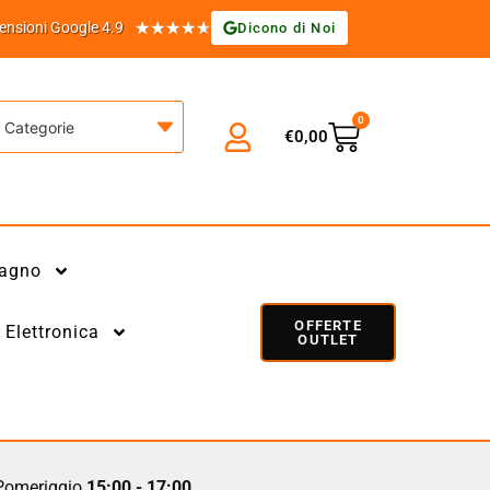
★
★
★
★
★
ensioni Google 4.9
Dicono di Noi
0
Categorie
€
0,00
agno
OFFERTE
Elettronica
OUTLET
omeriggio
15:00 - 17:00