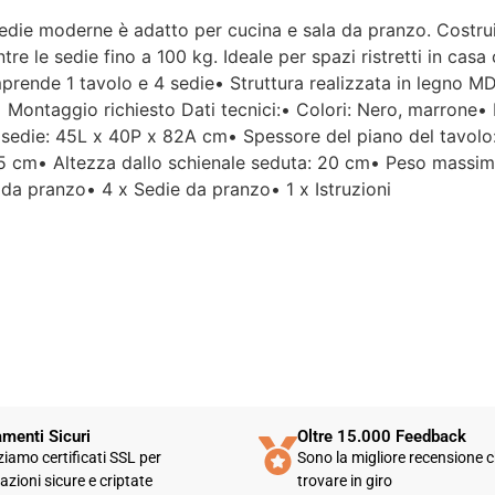
die moderne è adatto per cucina e sala da pranzo. Costruito
Per un'azienda che vende
re le sedie fino a 100 kg. Ideale per spazi ristretti in cas
esclusivamente online, mi
prende 1 tavolo e 4 sedie• Struttura realizzata in legno M
aspettavo un servizio clienti molto
o• Montaggio richiesto Dati tecnici:• Colori: Nero, marrone•
più efficiente. L'assistenza è
disponibile solo in fasce orarie
sedie: 45L x 40P x 82A cm• Spessore del piano del tavolo:
molto limitate e, nel mio caso, la
5 cm• Altezza dallo schienale seduta: 20 cm• Peso massimo
gestione del post-vendita è stata
 da pranzo• 4 x Sedie da pranzo• 1 x Istruzioni
lenta e poco rassicurante.
Un errore nella spedizione può
capitare, ma è il modo in cui viene
gestito che fa la differenza.
Purtroppo, la mia esperienza è
stata negativa e, allo stato
attuale, non mi sento di
consigliare questo venditore.
menti Sicuri
Oltre 15.000 Feedback
zziamo certificati SSL per
Sono la migliore recensione c
azioni sicure e criptate
trovare in giro