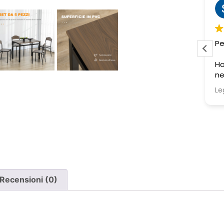
Sabrina M.
2 settimane fa
Pessima esperienza.
Ve
to
Ho acquistato due poltrone, ma
ne è stata consegnata soltanto
una, nonostante il DDT riporti
Leggi di più
chiaramente la consegna di due
pezzi.
Ho segnalato immediatamente il
problema e, non ricevendo
risposta, ho dovuto inviare un
sollecito. Solo a quel punto mi è
stato comunicato che erano in
corso verifiche con la logistica e il
Recensioni (0)
corriere. Da allora nessun
aggiornamento concreto e la
poltrona mancante non è stata
ancora consegnata.