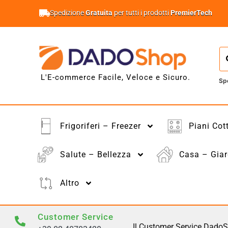
Spedizione
Gratuita
per tutti i prodotti
PremierTech
L'E-commerce Facile, Veloce e Sicuro.
Sp
Frigoriferi – Freezer
Piani Cot
Salute – Bellezza
Casa – Giar
Altro
Customer Service
Il Customer Service DadoS