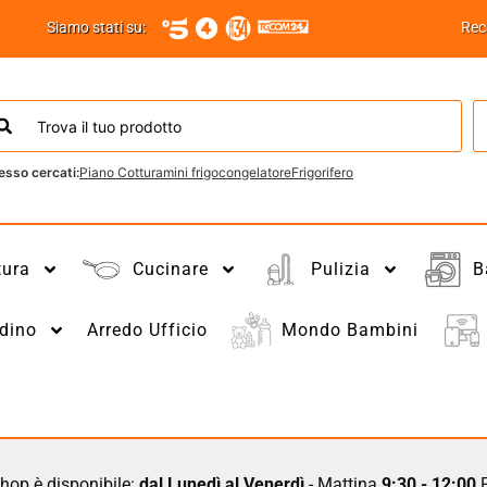
Siamo stati su:
Rec
esso cercati:
Piano Cottura
mini frigo
congelatore
Frigorifero
tura
Cucinare
Pulizia
B
dino
Arredo Ufficio
Mondo Bambini
hop è disponibile:
dal Lunedì al Venerdì
- Mattina
9:30 - 12:00
P