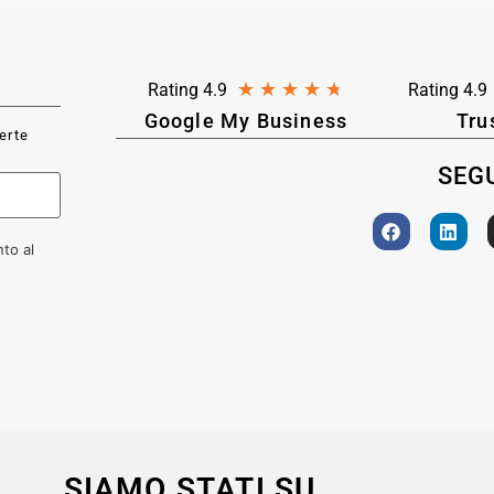
★
★
★
★
★
Rating 4.9
Rating 4.9
Google My Business
Tru
ferte
SEGU
to al
SIAMO STATI SU