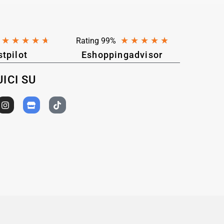
★
★
★
★
★
★
★
★
★
★
Rating 99%
stpilot
Eshoppingadvisor
ICI SU