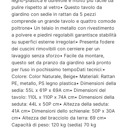
legno-plastica è durevole e molto più facile da
pulire rispetto al vetro• Questo tavolo da
giardino con sedie in rattan da 5 pezzi
comprende un grande tavolo e quattro comode
poltrone• Un telaio in metallo con rivestimento
a polvere e piedini regolabili garantisce stabilità
su superfici esterne irregolari• Presenta fodere
dei cuscini rimovibili con cerniere per un
lavaggio senza sforzo• Facile da montare,
questo set da pranzo da giardino sarà pronto
per l’uso in pochissimo tempoDati tecnici:•
Colore: Color Naturale, Beige• Materiali: Rattan
PE, metallo, PS legno plastica• Dimensioni della
sedia: 55L x 61P x 69A cm• Dimensioni del
tavolo: 110L x 110P x 74A cm• Dimensioni della
seduta: 44L x 50P cm• Altezza della seduta:
41A cm• Dimensioni dello schienale: 50P x 30A
cm• Altezza del bracciolo da terra: 69 cm•
Capacità di peso: 120 kg (sedia) 70 kg