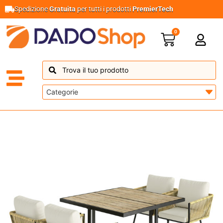
Spedizione
Gratuita
per tutti i prodotti
PremierTech
0