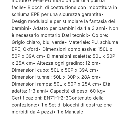
motorio• Pelle PU morbida per una pulizia
facile• Blocchi di costruzione con imbottitura in
schiuma EPE per una sicurezza garantita•
Design modulabile per stimolare la fantasia dei
bambini• Adatto per bambini da 1 a 3 anni• Non
è necessario montarlo Dati tecnici:• Colore:
Grigio chiaro, blu, verde• Materiale: PU, schiuma
EPE, Oxford• Dimensioni complessive: 150L x
50P x 39A cm• Dimensioni scaletta: 50L x 50P
x 25A cm• Altezza ogni gradino: 12 cm•
Dimensioni cubo: 50L x 50P x 39A cm•
Dimensioni tunnel: 50L x 30P x 28A cm•
Dimensioni rampa: 50L x 50P x 25A cm• Età
adatta: 1-3 anni• Capacità di peso: 60 kg•
Certificazioni: EN71-1-2-3Contenuto della
confezione:• 1 x Set di blocchi di costruzione
morbidi da 4 pezzi• 1 x Manuale