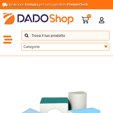
Spedizione
Gratuita
per tutti i prodotti
PremierTech
0