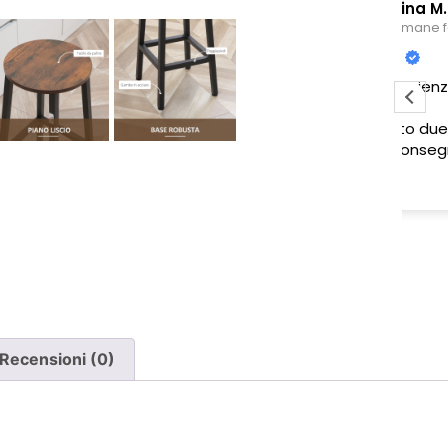
Sabrina M.
2 settimane fa
Pessima esperienza.
Ve
to
Ho acquistato due poltrone, ma
ne è stata consegnata soltanto
una, nonostante il DDT riporti
Leggi di più
chiaramente la consegna di due
pezzi.
Ho segnalato immediatamente il
problema e, non ricevendo
risposta, ho dovuto inviare un
sollecito. Solo a quel punto mi è
stato comunicato che erano in
corso verifiche con la logistica e il
Recensioni (0)
corriere. Da allora nessun
aggiornamento concreto e la
poltrona mancante non è stata
ancora consegnata.