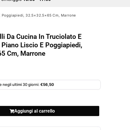
o E Poggiapiedi, 32.5×32.5×65 Cm, Marrone
li Da Cucina In Truciolato E
 Piano Liscio E Poggiapiedi,
65 Cm, Marrone
 negli ultimi 30 giorni:
€
56,50
Aggiungi al carrello