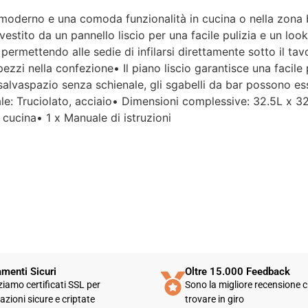
e moderno e una comoda funzionalità in cucina o nella zona b
Per un'azienda che vende
rivestito da un pannello liscio per una facile pulizia e un loo
esclusivamente online, mi
ermettendo alle sedie di infilarsi direttamente sotto il tav
aspettavo un servizio clienti molto
 pezzi nella confezione• Il piano liscio garantisce una facile 
più efficiente. L'assistenza è
disponibile solo in fasce orarie
 salvaspazio senza schienale, gli sgabelli da bar possono e
molto limitate e, nel mio caso, la
iale: Truciolato, acciaio• Dimensioni complessive: 32.5L x
gestione del post-vendita è stata
cucina• 1 x Manuale di istruzioni
lenta e poco rassicurante.
Un errore nella spedizione può
capitare, ma è il modo in cui viene
gestito che fa la differenza.
Purtroppo, la mia esperienza è
stata negativa e, allo stato
attuale, non mi sento di
consigliare questo venditore.
menti Sicuri
Oltre 15.000 Feedback
zziamo certificati SSL per
Sono la migliore recensione c
azioni sicure e criptate
trovare in giro