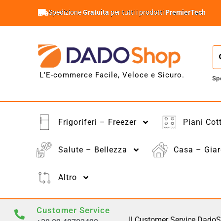
Spedizione
Gratuita
per tutti i prodotti
PremierTech
L'E-commerce Facile, Veloce e Sicuro.
Sp
Frigoriferi – Freezer
Piani Cot
Salute – Bellezza
Casa – Giar
Altro
Customer Service
Il Customer Service DadoS