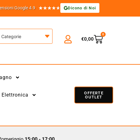
★
★
★
★
★
ensioni Google 4.9
Dicono di Noi
0
Categorie
€
0,00
agno
OFFERTE
Elettronica
OUTLET
omeriggio
15:00 - 17:00