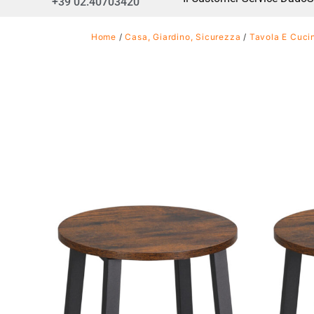
+39 02.40703420
Home
/
Casa, Giardino, Sicurezza
/
Tavola E Cuci