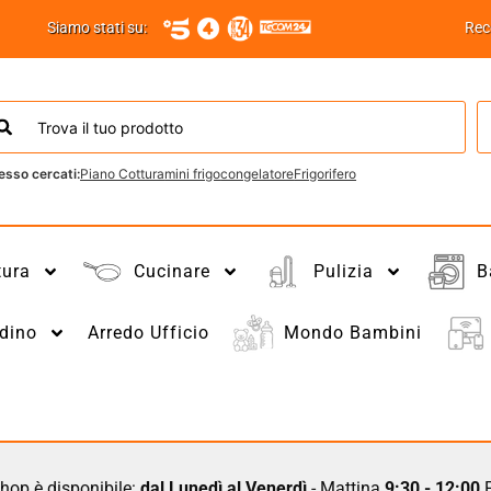
Siamo stati su:
Rec
esso cercati:
Piano Cottura
mini frigo
congelatore
Frigorifero
tura
Cucinare
Pulizia
B
dino
Arredo Ufficio
Mondo Bambini
hop è disponibile:
dal Lunedì al Venerdì
- Mattina
9:30 - 12:00
P