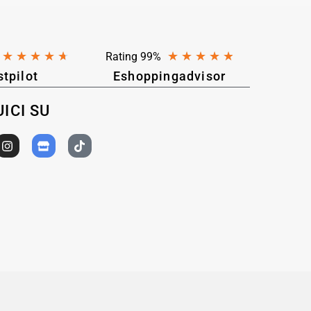
★
★
★
★
★
★
★
★
★
★
Rating 99%
stpilot
Eshoppingadvisor
ICI SU