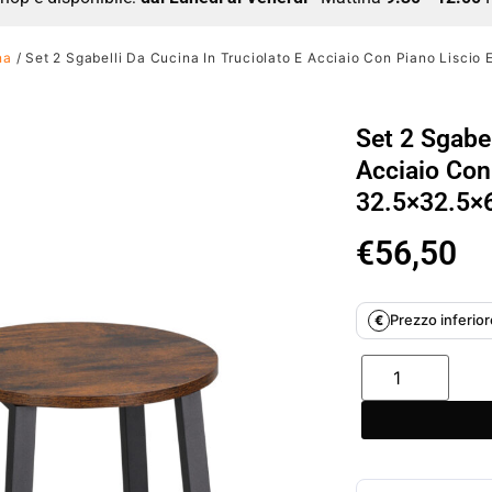
na
/ Set 2 Sgabelli Da Cucina In Truciolato E Acciaio Con Piano Lisci
Set 2 Sgabel
Acciaio Con
32.5×32.5×
€
56,50
Prezzo inferiore
€