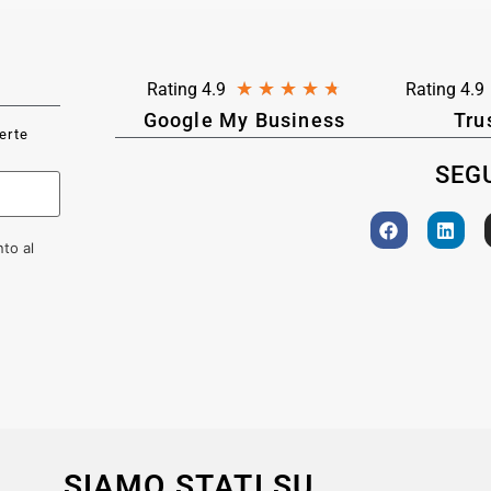
★
★
★
★
★
Rating 4.9
Rating 4.9
Google My Business
Tru
ferte
SEGU
to al
SIAMO STATI SU