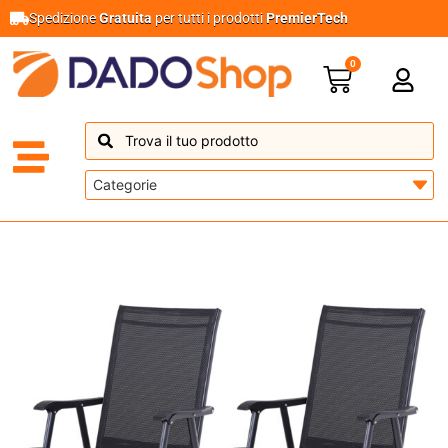
Spedizione
Gratuita
per tutti i prodotti
PremierTech
0