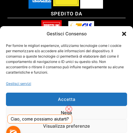
SPEDITO DA
Gestisci Consenso
SITO CERTIFICATO
Per fornire le migliori esperienze, utilizziamo tecnologie come i cookie
per memorizzare e/o accedere alle informazioni del dispositivo. Il
consenso a queste tecnologie ci permetterà di elaborare dati come il
comportamento di navigazione o ID unici su questo sito. Non
acconsentire o ritirare il consenso può influire negativamente su alcune
caratteristiche e funzioni.
Gestisci servizi
Accetta
Nega
Ciao, come possiamo aiutarti?
DADO S.R.L. Unipersonale - Viale Enrico Forlanini 23 - 20134 Milano (MI) - Italy
Visualizza preferenze
Tel. 02.40703420 - P.Iva/C.F. 02681390809 - Numero REA MI-2640300 - Cap. Soc.
€ 110.000