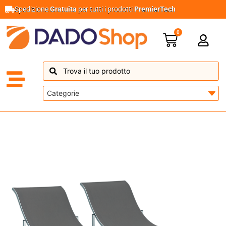
Spedizione
Gratuita
per tutti i prodotti
PremierTech
0