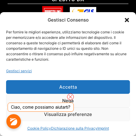
Gestisci Consenso
SITO CERTIFICATO
Per fornire le migliori esperienze, utilizziamo tecnologie come i cookie
per memorizzare e/o accedere alle informazioni del dispositivo. Il
consenso a queste tecnologie ci permetterà di elaborare dati come il
comportamento di navigazione o ID unici su questo sito. Non
acconsentire o ritirare il consenso può influire negativamente su alcune
caratteristiche e funzioni.
Gestisci servizi
Accetta
Nega
Ciao, come possiamo aiutarti?
DADO S.R.L. Unipersonale - Viale Enrico Forlanini 23 - 20134 Milano (MI) - Italy
Visualizza preferenze
Tel. 02.40703420 - P.Iva/C.F. 02681390809 - Numero REA MI-2640300 - Cap. Soc.
€ 110.000
Dall'anno 2000 presenti sul mercato
Cookie Policy
Dichiarazione sulla Privacy
Imprint