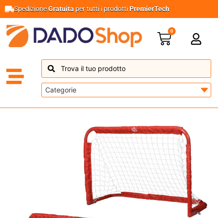
Spedizione
Gratuita
per tutti i prodotti
PremierTech
0