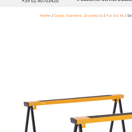
+39 02.40703420
Home
/
Casa, Giardino, Sicurezza
/
Fai Da te
/ Se