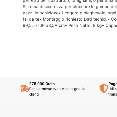
perfetto per costruttori, falegnami, o per amant
Sistema di sicurezza per bloccare le gambe del 
pezzi in posizione• Leggero e pieghevole, ogni 
fai da te• Montaggio richiesto Dati tecnici:• C
99,5L x10P x3,5A cm• Peso Netto: 8 kg• Capaci
275.000 Ordini
Paga
Regolarmente evasi e consegnati ai
Utili
clienti
trans