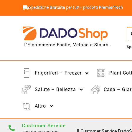
Spedizione
Gratuita
per tutti i prodotti
PremierTech
L'E-commerce Facile, Veloce e Sicuro.
Sp
Frigoriferi – Freezer
Piani Cot
Salute – Bellezza
Casa – Giar
Altro
Customer Service
Il Customer Service DadoS