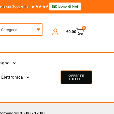
★
★
★
★
★
ensioni Google 4.9
Dicono di Noi
0
Categorie
€
0,00
agno
OFFERTE
Elettronica
OUTLET
omeriggio
15:00 - 17:00