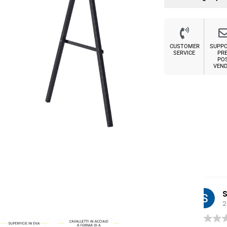
CUSTOMER
SUPP
SERVICE
PRE
PO
VEND
Sabrina M.
2 settimane fa