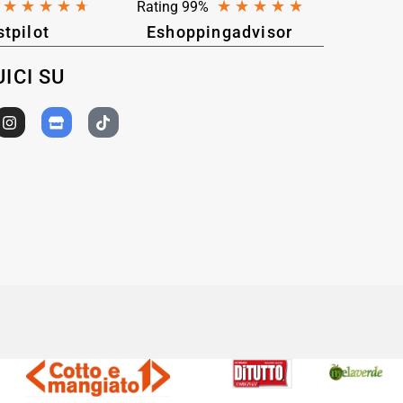
★
★
★
★
★
★
★
★
★
★
Rating 99%
stpilot
Eshoppingadvisor
ICI SU