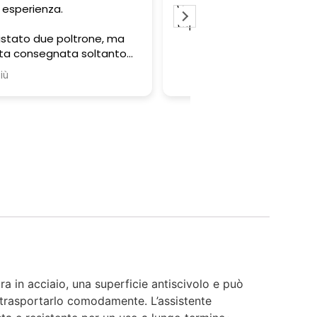
nditore serio e professionale..
Professionalità del 
p
e convenienza degli 
proposti. Tutto perf
ra in acciaio, una superficie antiscivolo e può
 trasportarlo comodamente. L’assistente