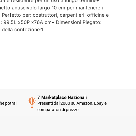
usta e resistente per un uso a lungo termine•
netto antiscivolo largo 10 cm per mantenere i
rfetto per: costruttori, carpentieri, officine e
ali: 99,5L x50P x76A cm• Dimensioni Piegato:
 della confezione:1
7 Marketplace Nazionali
he potrai
Presenti dal 2000 su Amazon, Ebay e
comparatori di prezzo