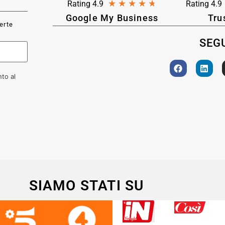
★
★
★
★
★
Rating 4.9
Rating 4.9
Google My Business
Tru
ferte
SEGU
to al
SIAMO STATI SU