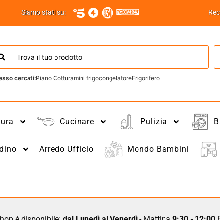
Siamo stati su:
Rec
esso cercati:
Piano Cottura
mini frigo
congelatore
Frigorifero
tura
Cucinare
Pulizia
B
dino
Arredo Ufficio
Mondo Bambini
hop è disponibile:
dal Lunedì al Venerdì
- Mattina
9:30 - 12:00
P