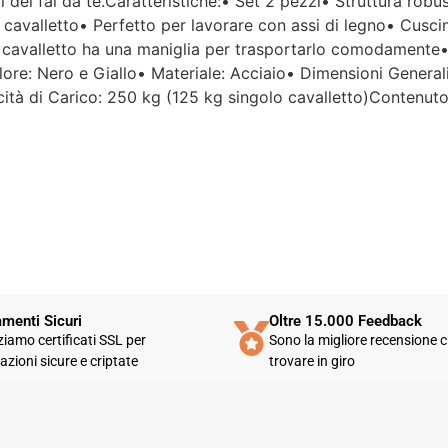
i del fai da te.Caratteristiche:• Set 2 pezzi• Struttura rob
aspettavo un servizio clienti molto
cavalletto• Perfetto per lavorare con assi di legno• Cusci
più efficiente. L'assistenza è
disponibile solo in fasce orarie
cavalletto ha una maniglia per trasportarlo comodamente• Pe
molto limitate e, nel mio caso, la
olore: Nero e Giallo• Materiale: Acciaio• Dimensioni Gener
gestione del post-vendita è stata
tà di Carico: 250 kg (125 kg singolo cavalletto)Contenuto
lenta e poco rassicurante.
Un errore nella spedizione può
capitare, ma è il modo in cui viene
gestito che fa la differenza.
Purtroppo, la mia esperienza è
stata negativa e, allo stato
attuale, non mi sento di
consigliare questo venditore.
menti Sicuri
Oltre 15.000 Feedback
zziamo certificati SSL per
Sono la migliore recensione c
azioni sicure e criptate
trovare in giro