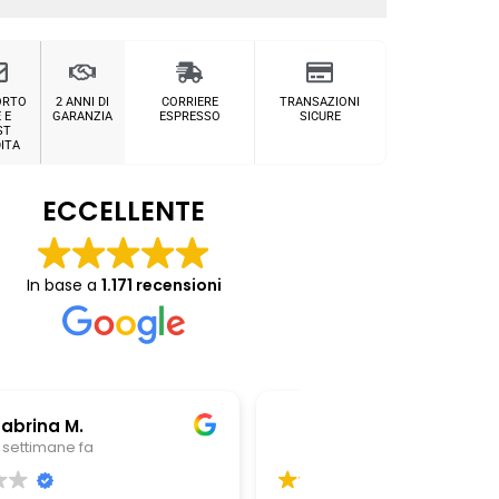
ORTO
2 ANNI DI
CORRIERE
TRANSAZIONI
 E
GARANZIA
ESPRESSO
SICURE
ST
ITA
ECCELLENTE
In base a
1.171 recensioni
Chiara Riitano
Giovanni Z
1 mese fa
1 mese fa