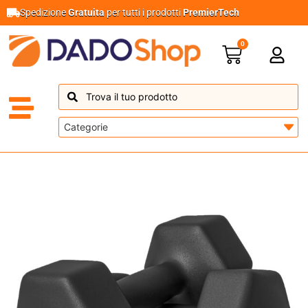
Spedizione
Gratuita
per tutti i prodotti
PremierTech
0