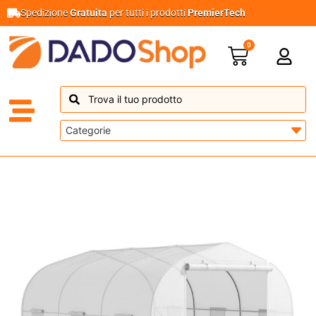
Spedizione
Gratuita
per tutti i prodotti
PremierTech
0