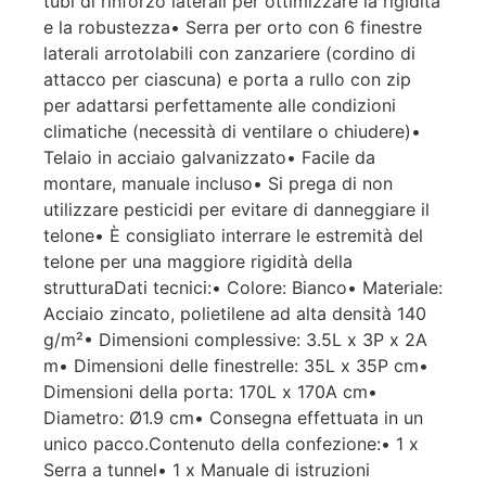
tubi di rinforzo laterali per ottimizzare la rigidità
e la robustezza• Serra per orto con 6 finestre
laterali arrotolabili con zanzariere (cordino di
attacco per ciascuna) e porta a rullo con zip
per adattarsi perfettamente alle condizioni
climatiche (necessità di ventilare o chiudere)•
Telaio in acciaio galvanizzato• Facile da
montare, manuale incluso• Si prega di non
utilizzare pesticidi per evitare di danneggiare il
telone• È consigliato interrare le estremità del
telone per una maggiore rigidità della
strutturaDati tecnici:• Colore: Bianco• Materiale:
Acciaio zincato, polietilene ad alta densità 140
g/m²• Dimensioni complessive: 3.5L x 3P x 2A
m• Dimensioni delle finestrelle: 35L x 35P cm•
Dimensioni della porta: 170L x 170A cm•
Diametro: Ø1.9 cm• Consegna effettuata in un
unico pacco.Contenuto della confezione:• 1 x
Serra a tunnel• 1 x Manuale di istruzioni