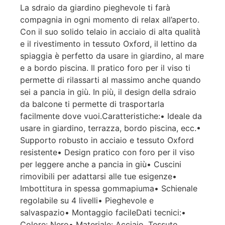
La sdraio da giardino pieghevole ti farà
compagnia in ogni momento di relax all’aperto.
Con il suo solido telaio in acciaio di alta qualità
e il rivestimento in tessuto Oxford, il lettino da
spiaggia è perfetto da usare in giardino, al mare
e a bordo piscina. Il pratico foro per il viso ti
permette di rilassarti al massimo anche quando
sei a pancia in giù. In più, il design della sdraio
da balcone ti permette di trasportarla
facilmente dove vuoi.Caratteristiche:• Ideale da
usare in giardino, terrazza, bordo piscina, ecc.•
Supporto robusto in acciaio e tessuto Oxford
resistente• Design pratico con foro per il viso
per leggere anche a pancia in giù• Cuscini
rimovibili per adattarsi alle tue esigenze•
Imbottitura in spessa gommapiuma• Schienale
regolabile su 4 livelli• Pieghevole e
salvaspazio• Montaggio facileDati tecnici:•
Colore: Nero• Materiale: Acciaio, Tessuto