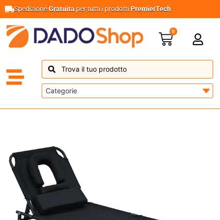
Spedizione
Gratuita
per tutti i prodotti
PremierTech
0