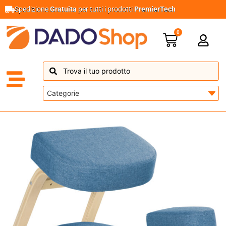
Spedizione
Gratuita
per tutti i prodotti
PremierTech
0