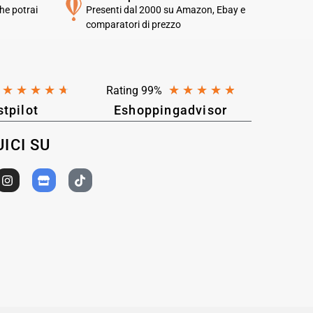
he potrai
Presenti dal 2000 su Amazon, Ebay e
comparatori di prezzo
★
★
★
★
★
★
★
★
★
★
Rating 99%
stpilot
Eshoppingadvisor
ICI SU