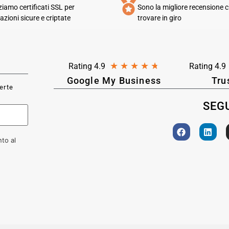
zziamo certificati SSL per
Sono la migliore recensione c
azioni sicure e criptate
trovare in giro
★
★
★
★
★
Rating 4.9
Rating 4.9
Google My Business
Tru
ferte
SEGU
to al