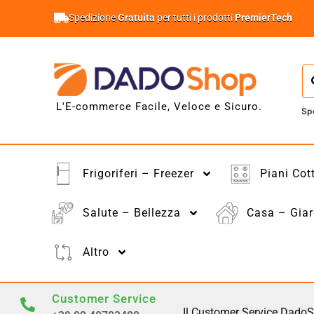
Spedizione
Gratuita
per tutti i prodotti
PremierTech
L'E-commerce Facile, Veloce e Sicuro.
Sp
Frigoriferi – Freezer
Piani Cot
Salute – Bellezza
Casa – Giar
Altro
Customer Service
Il Customer Service DadoS