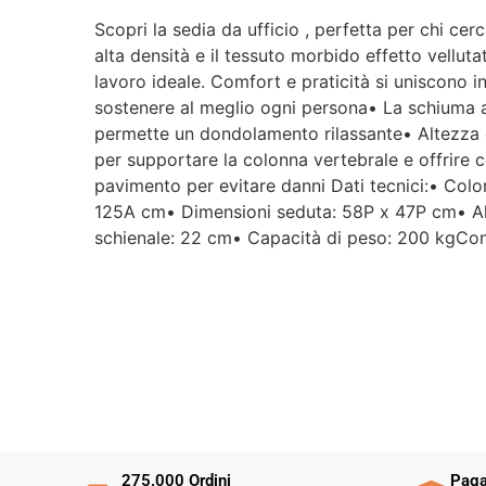
Scopri la sedia da ufficio , perfetta per chi ce
alta densità e il tessuto morbido effetto velluta
lavoro ideale. Comfort e praticità si uniscono i
sostenere al meglio ogni persona• La schiuma ad 
permette un dondolamento rilassante• Altezza de
per supportare la colonna vertebrale e offrire c
pavimento per evitare danni Dati tecnici:• Colo
125A cm• Dimensioni seduta: 58P x 47P cm• Al
schienale: 22 cm• Capacità di peso: 200 kgCont
275.000 Ordini
Paga