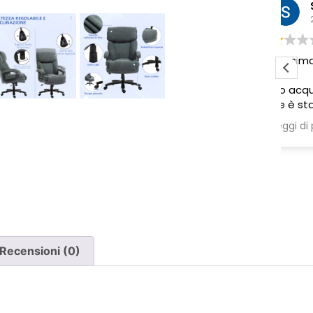
Sabrina M.
2 settimane fa
Pessima esperienza.
Ve
to
Ho acquistato due poltrone, ma
ne è stata consegnata soltanto
una, nonostante il DDT riporti
Leggi di più
chiaramente la consegna di due
pezzi.
Ho segnalato immediatamente il
problema e, non ricevendo
risposta, ho dovuto inviare un
sollecito. Solo a quel punto mi è
stato comunicato che erano in
corso verifiche con la logistica e il
Recensioni (0)
corriere. Da allora nessun
aggiornamento concreto e la
poltrona mancante non è stata
ancora consegnata.