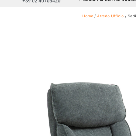
+39 02.40703420
Home
/
Arredo Ufficio
/ Sedi