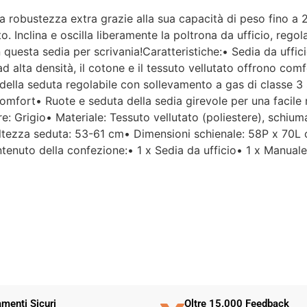
rca robustezza extra grazie alla sua capacità di peso fino a 
Per un'azienda che vende
to. Inclina e oscilla liberamente la poltrona da ufficio, rego
esclusivamente online, mi
n questa sedia per scrivania!Caratteristiche:• Sedia da uffic
aspettavo un servizio clienti molto
alta densità, il cotone e il tessuto vellutato offrono comfo
più efficiente. L'assistenza è
disponibile solo in fasce orarie
lla seduta regolabile con sollevamento a gas di classe 3 s
molto limitate e, nel mio caso, la
omfort• Ruote e seduta della sedia girevole per una facile mo
gestione del post-vendita è stata
re: Grigio• Materiale: Tessuto vellutato (poliestere), schi
lenta e poco rassicurante.
tezza seduta: 53-61 cm• Dimensioni schienale: 58P x 70L
enuto della confezione:• 1 x Sedia da ufficio• 1 x Manual
Un errore nella spedizione può
capitare, ma è il modo in cui viene
gestito che fa la differenza.
Purtroppo, la mia esperienza è
stata negativa e, allo stato
attuale, non mi sento di
consigliare questo venditore.
menti Sicuri
Oltre 15.000 Feedback