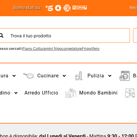
Siamo stati su:
Rec
esso cercati:
Piano Cottura
mini frigo
congelatore
Frigorifero
tura
Cucinare
Pulizia
B
dino
Arredo Ufficio
Mondo Bambini
hop è disponibile:
dal Lunedì al Venerdì
- Mattina
9:30 - 12:00
P