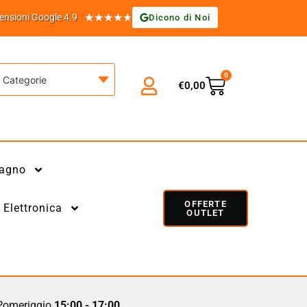
★
★
★
★
★
ensioni Google 4.9
Dicono di Noi
0
Categorie
€
0,00
agno
OFFERTE
Elettronica
OUTLET
omeriggio
15:00 - 17:00