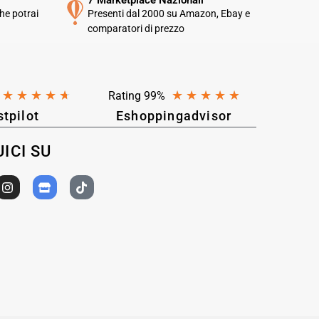
7 Marketplace Nazionali
he potrai
Presenti dal 2000 su Amazon, Ebay e
comparatori di prezzo
★
★
★
★
★
★
★
★
★
★
Rating 99%
stpilot
Eshoppingadvisor
ICI SU