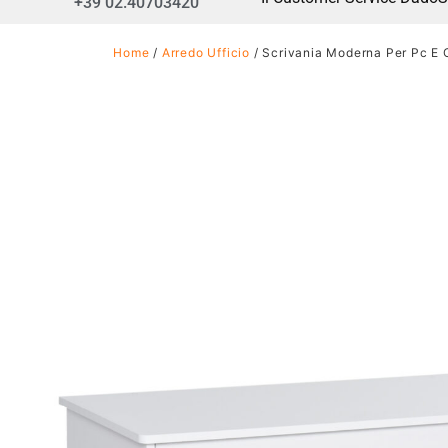
+39 02.40703420
Home
/
Arredo Ufficio
/ Scrivania Moderna Per Pc E C