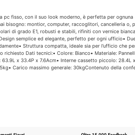
poltrona mancante non è stata
ancora consegnata.
a pc fisso, con il suo look moderno, è perfetta per ognuna 
Per un'azienda che vende
hai bisogno: montior, computer, raccoglitori, cancelleria o, 
esclusivamente online, mi
iolari di grado E1, robusti e stabili, rifiniti con vernice bi
aspettavo un servizio clienti molto
:• Design semplice ed elegante, perfetto per ogni ufficio• 
più efficiente. L'assistenza è
disponibile solo in fasce orarie
mente• Struttura compatta, ideale sia per l’ufficio che per 
molto limitate e, nel mio caso, la
richiesto Dati tecnici:• Colore: Bianco• Materiale: Pannell
gestione del post-vendita è stata
: 63.9L x 33.4P x 7.6Acm• Interne cassetto piccolo: 28.4L
lenta e poco rassicurante.
5kg• Carico massimo generale: 30kgContenuto della confe
Un errore nella spedizione può
capitare, ma è il modo in cui viene
gestito che fa la differenza.
Purtroppo, la mia esperienza è
stata negativa e, allo stato
attuale, non mi sento di
consigliare questo venditore.