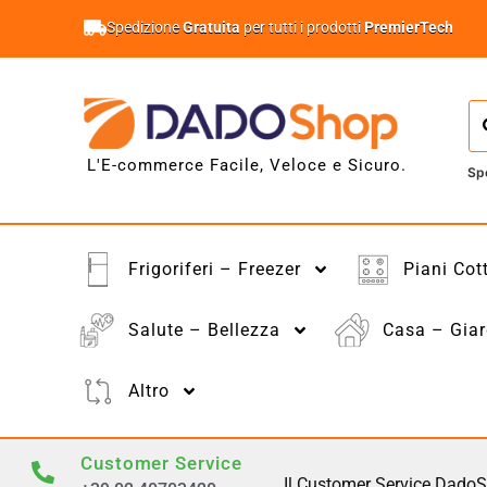
Spedizione
Gratuita
per tutti i prodotti
PremierTech
L'E-commerce Facile, Veloce e Sicuro.
Sp
Frigoriferi – Freezer
Piani Cot
Salute – Bellezza
Casa – Giar
Altro
Customer Service
Il Customer Service DadoS