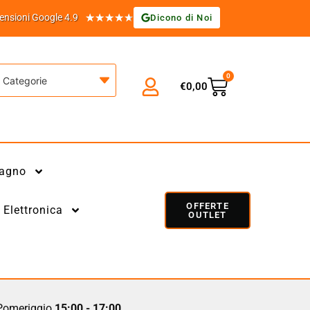
★
★
★
★
★
ensioni Google 4.9
Dicono di Noi
0
Categorie
€
0,00
agno
OFFERTE
Elettronica
OUTLET
omeriggio
15:00 - 17:00