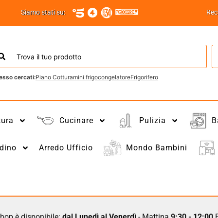
Siamo stati su:
Rec
esso cercati:
Piano Cottura
mini frigo
congelatore
Frigorifero
tura
Cucinare
Pulizia
B
dino
Arredo Ufficio
Mondo Bambini
hop è disponibile:
dal Lunedì al Venerdì
- Mattina
9:30 - 12:00
P