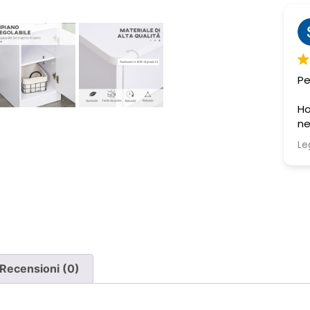
Sabrina M.
2 settimane fa
Pessima esperienza.
Ve
to
Ho acquistato due poltrone, ma
ne è stata consegnata soltanto
una, nonostante il DDT riporti
Leggi di più
chiaramente la consegna di due
pezzi.
Ho segnalato immediatamente il
problema e, non ricevendo
risposta, ho dovuto inviare un
sollecito. Solo a quel punto mi è
stato comunicato che erano in
corso verifiche con la logistica e il
Recensioni (0)
corriere. Da allora nessun
aggiornamento concreto e la