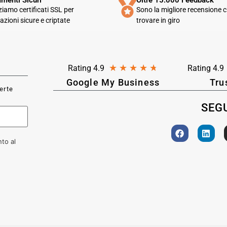
menti Sicuri
Oltre 15.000 Feedback
zziamo certificati SSL per
Sono la migliore recensione c
azioni sicure e criptate
trovare in giro
★
★
★
★
★
Rating 4.9
Rating 4.9
Google My Business
Tru
ferte
SEGU
to al