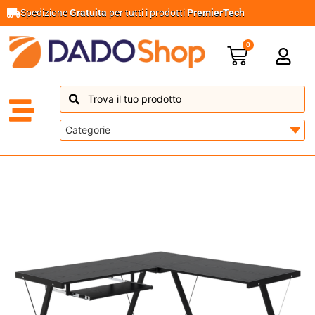
Spedizione
Gratuita
per tutti i prodotti
PremierTech
0