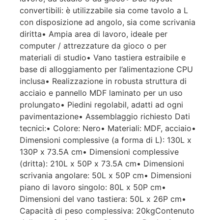
convertibili: è utilizzabile sia come tavolo a L
con disposizione ad angolo, sia come scrivania
diritta• Ampia area di lavoro, ideale per
computer / attrezzature da gioco o per
materiali di studio• Vano tastiera estraibile e
base di alloggiamento per l’alimentazione CPU
inclusa• Realizzazione in robusta struttura di
acciaio e pannello MDF laminato per un uso
prolungato• Piedini regolabil, adatti ad ogni
pavimentazione• Assemblaggio richiesto Dati
tecnici:• Colore: Nero• Materiali: MDF, acciaio•
Dimensioni complessive (a forma di L): 130L x
130P x 73.5A cm• Dimensioni complessive
(dritta): 210L x 50P x 73.5A cm• Dimensioni
scrivania angolare: 50L x 50P cm• Dimensioni
piano di lavoro singolo: 80L x 50P cm•
Dimensioni del vano tastiera: 50L x 26P cm•
Capacità di peso complessiva: 20kgContenuto