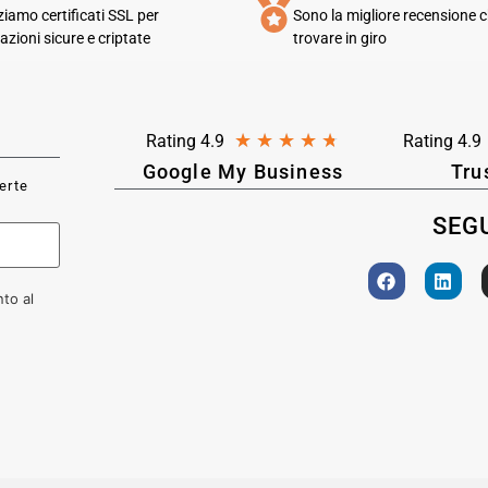
zziamo certificati SSL per
Sono la migliore recensione c
azioni sicure e criptate
trovare in giro
★
★
★
★
★
Rating 4.9
Rating 4.9
Google My Business
Tru
ferte
SEGU
to al