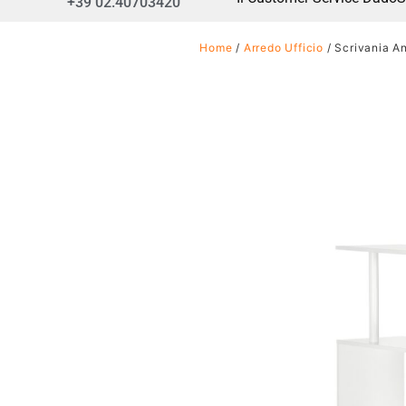
+39 02.40703420
Home
/
Arredo Ufficio
/ Scrivania An