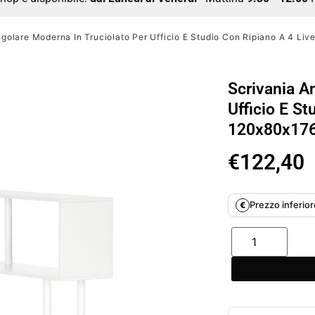
golare Moderna In Truciolato Per Ufficio E Studio Con Ripiano A 4 Liv
Scrivania A
Ufficio E St
120x80x176
€
122,40
Prezzo inferiore
€