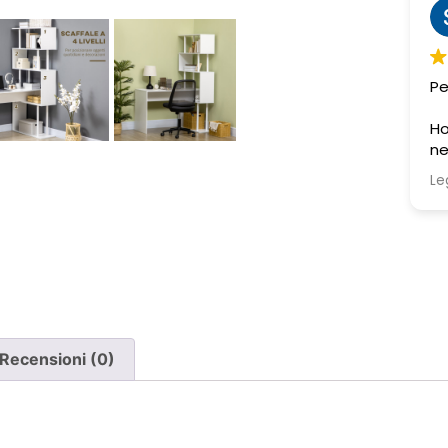
Sabrina M.
2 settimane fa
Pessima esperienza.
Ve
t
Ho acquistato due poltrone, ma
ne è stata consegnata soltanto
una, nonostante il DDT riporti
Leggi di più
chiaramente la consegna di due
pezzi.
Ho segnalato immediatamente il
problema e, non ricevendo
risposta, ho dovuto inviare un
sollecito. Solo a quel punto mi è
stato comunicato che erano in
corso verifiche con la logistica e il
Recensioni (0)
corriere. Da allora nessun
aggiornamento concreto e la
poltrona mancante non è stata
ancora consegnata.