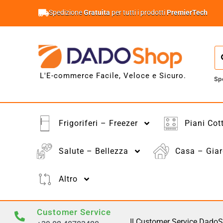
Spedizione
Gratuita
per tutti i prodotti
PremierTech
L'E-commerce Facile, Veloce e Sicuro.
Sp
Frigoriferi – Freezer
Piani Cot
Salute – Bellezza
Casa – Giar
Altro
Customer Service
Il Customer Service DadoS