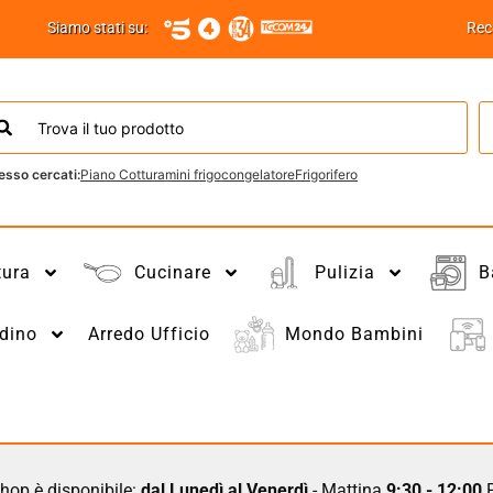
Siamo stati su:
Rec
esso cercati:
Piano Cottura
mini frigo
congelatore
Frigorifero
tura
Cucinare
Pulizia
B
dino
Arredo Ufficio
Mondo Bambini
hop è disponibile:
dal Lunedì al Venerdì
- Mattina
9:30 - 12:00
P