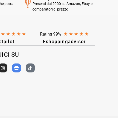
he potrai
Presenti dal 2000 su Amazon, Ebay e
comparatori di prezzo
★
★
★
★
★
★
★
★
★
★
Rating 99%
stpilot
Eshoppingadvisor
ICI SU