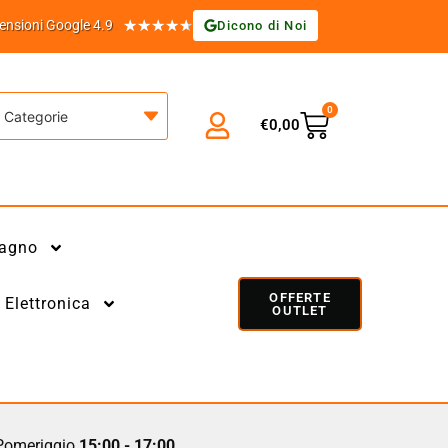
★
★
★
★
★
ensioni Google 4.9
Dicono di Noi
0
Categorie
€
0,00
agno
OFFERTE
Elettronica
OUTLET
omeriggio
15:00 - 17:00