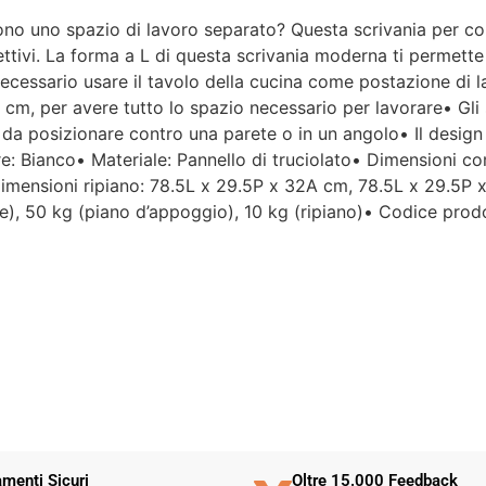
ono uno spazio di lavoro separato? Questa scrivania per com
Per un'azienda che vende
ettivi. La forma a L di questa scrivania moderna ti permette 
esclusivamente online, mi
cessario usare il tavolo della cucina come postazione di l
aspettavo un servizio clienti molto
cm, per avere tutto lo spazio necessario per lavorare• Gli s
più efficiente. L'assistenza è
disponibile solo in fasce orarie
, da posizionare contro una parete o in un angolo• Il desig
molto limitate e, nel mio caso, la
re: Bianco• Materiale: Pannello di truciolato• Dimensioni 
gestione del post-vendita è stata
Dimensioni ripiano: 78.5L x 29.5P x 32A cm, 78.5L x 29.5P
lenta e poco rassicurante.
e), 50 kg (piano d’appoggio), 10 kg (ripiano)• Codice pro
Un errore nella spedizione può
capitare, ma è il modo in cui viene
gestito che fa la differenza.
Purtroppo, la mia esperienza è
stata negativa e, allo stato
attuale, non mi sento di
consigliare questo venditore.
menti Sicuri
Oltre 15.000 Feedback