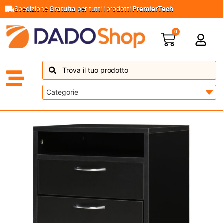
Spedizione
Gratuita
per tutti i prodotti
PremierTech
0