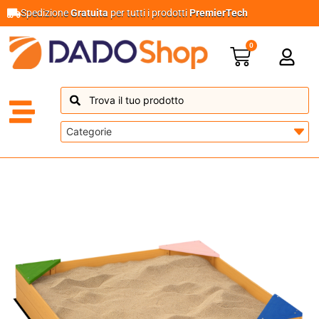
Spedizione
Gratuita
per tutti i prodotti
PremierTech
0