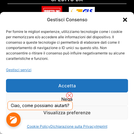
Gestisci Consenso
SITO CERTIFICATO
Per fornire le migliori esperienze, utilizziamo tecnologie come i cookie
per memorizzare e/o accedere alle informazioni del dispositivo. Il
consenso a queste tecnologie ci permetterà di elaborare dati come il
comportamento di navigazione o ID unici su questo sito. Non
acconsentire o ritirare il consenso può influire negativamente su alcune
caratteristiche e funzioni.
Gestisci servizi
Accetta
Nega
Ciao, come possiamo aiutarti?
DADO S.R.L. Unipersonale - Viale Enrico Forlanini 23 - 20134 Milano (MI) - Italy
Visualizza preferenze
Tel. 02.40703420 - P.Iva/C.F. 02681390809 - Numero REA MI-2640300 - Cap. Soc.
€ 110.000
Dall'anno 2000 presenti sul mercato
Cookie Policy
Dichiarazione sulla Privacy
Imprint