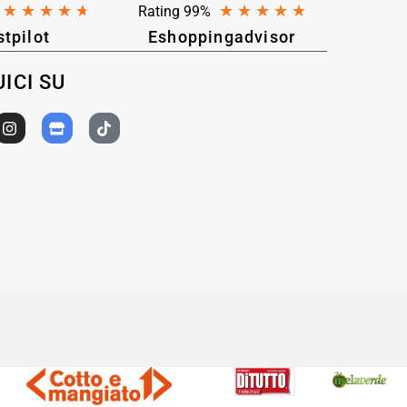
★
★
★
★
★
★
★
★
★
★
Rating 99%
stpilot
Eshoppingadvisor
ICI SU