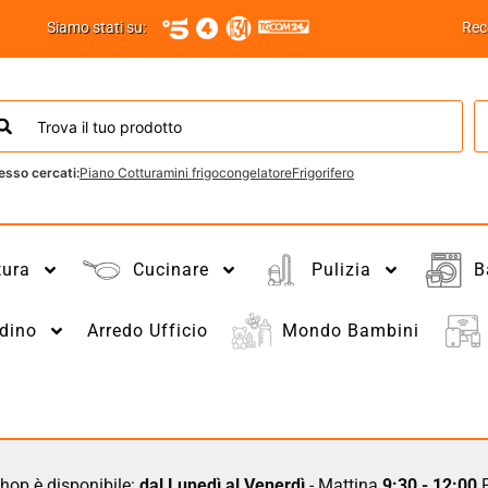
Siamo stati su:
Rec
esso cercati:
Piano Cottura
mini frigo
congelatore
Frigorifero
tura
Cucinare
Pulizia
B
dino
Arredo Ufficio
Mondo Bambini
hop è disponibile:
dal Lunedì al Venerdì
- Mattina
9:30 - 12:00
P