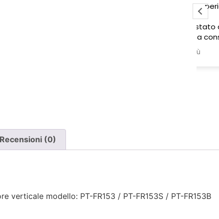
Pessima esperienza.
Ve
to
Ho acquistato due poltrone, ma
ne è stata consegnata soltanto
una, nonostante il DDT riporti
Leggi di più
chiaramente la consegna di due
pezzi.
Ho segnalato immediatamente il
problema e, non ricevendo
risposta, ho dovuto inviare un
sollecito. Solo a quel punto mi è
stato comunicato che erano in
corso verifiche con la logistica e il
Recensioni (0)
corriere. Da allora nessun
aggiornamento concreto e la
poltrona mancante non è stata
ancora consegnata.
re verticale modello: PT-FR153 / PT-FR153S / PT-FR153B
Per un'azienda che vende
esclusivamente online, mi