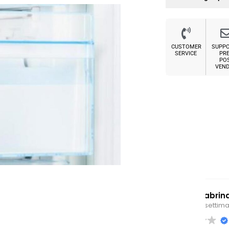
CUSTOMER
SUPP
SERVICE
PRE
PO
VEND
Sabrina M.
2 settimane fa