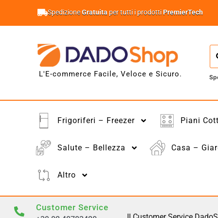
Spedizione
Gratuita
per tutti i prodotti
PremierTech
L'E-commerce Facile, Veloce e Sicuro.
Sp
Frigoriferi – Freezer
Piani Cot
Salute – Bellezza
Casa – Giar
Altro
Customer Service
Il Customer Service DadoS