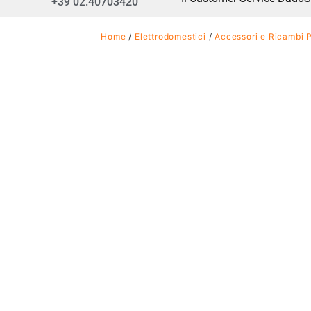
+39 02.40703420
Home
/
Elettrodomestici
/
Accessori e Ricambi 