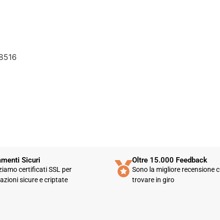
aspettavo un servizio clienti molto
più efficiente. L'assistenza è
disponibile solo in fasce orarie
molto limitate e, nel mio caso, la
gestione del post-vendita è stata
lenta e poco rassicurante.
8516
Un errore nella spedizione può
capitare, ma è il modo in cui viene
gestito che fa la differenza.
Purtroppo, la mia esperienza è
stata negativa e, allo stato
attuale, non mi sento di
consigliare questo venditore.
menti Sicuri
Oltre 15.000 Feedback
zziamo certificati SSL per
Sono la migliore recensione c
azioni sicure e criptate
trovare in giro