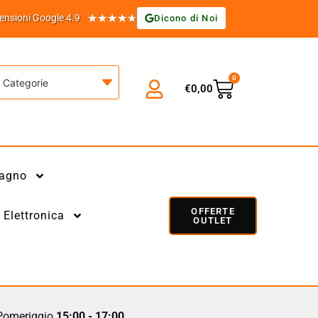
★
★
★
★
★
ensioni Google 4.9
Dicono di Noi
0
Categorie
€
0,00
agno
OFFERTE
Elettronica
OUTLET
omeriggio
15:00 - 17:00