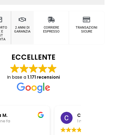
ORTO
2 ANNI DI
CORRIERE
TRANSAZIONI
 E
GARANZIA
ESPRESSO
SICURE
ST
ITA
ECCELLENTE
In base a
1.171 recensioni
Chiara Riitano
Giovanni Z
1 mese fa
1 mese fa